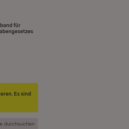
band für
abengesetzes
eren. Es sind
e durchsuchen