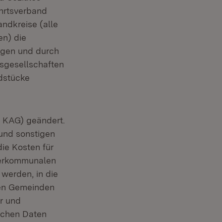
hrtsverband
ndkreise (alle
en) die
agen und durch
nsgesellschaften
dstücke
 KAG) geändert.
und sonstigen
e Kosten für
nterkommunalen
werden, in die
den Gemeinden
er und
lichen Daten