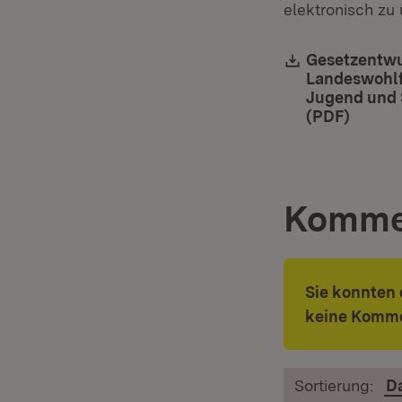
elektronisch zu 
Download:
Gesetzentwu
Landeswohlf
Jugend und 
(PDF)
(Öffne
Komme
Sie konnten 
keine Komme
Sortierung:
D