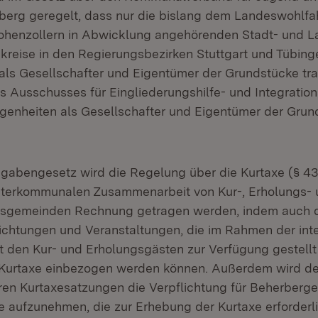
erg geregelt, dass nur die bislang dem Landeswohlfa
henzollern in Abwicklung angehörenden Stadt- und La
kreise in den Regierungsbezirken Stuttgart und Tübing
ls Gesellschafter und Eigentümer der Grundstücke tr
es Ausschusses für Eingliederungshilfe- und Integratio
genheiten als Gesellschafter und Eigentümer der Grun
abengesetz wird die Regelung über die Kurtaxe (§ 43
interkommunalen Zusammenarbeit von Kur-, Erholungs- 
sgemeinden Rechnung getragen werden, indem auch di
nrichtungen und Veranstaltungen, die im Rahmen der i
den Kur- und Erholungsgästen zur Verfügung gestellt 
r Kurtaxe einbezogen werden können. Außerdem wird 
ihren Kurtaxesatzungen die Verpflichtung für Beherberg
ge aufzunehmen, die zur Erhebung der Kurtaxe erforder