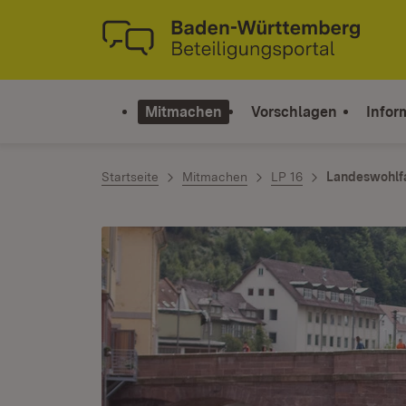
Zum Inhalt springen
Link zur Startseite
Mitmachen
Vorschlagen
Infor
Startseite
Mitmachen
LP 16
Landeswohlf