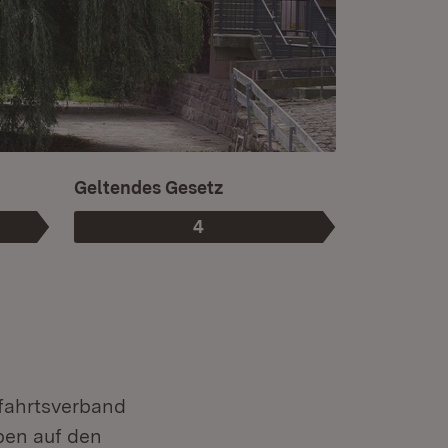
Ist die aktuelle Phase.
Geltendes Gesetz
4
Phase
:
fahrtsverband
ben auf den