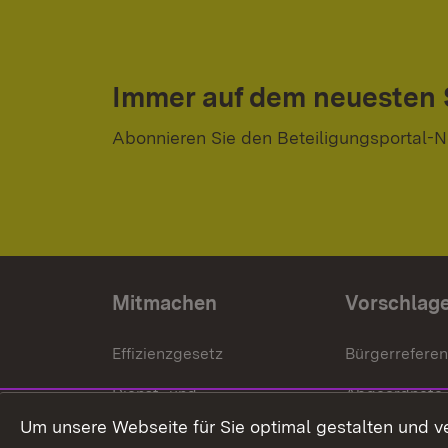
Immer auf dem neuesten
Abonnieren Sie den Beteiligungsportal-N
Mitmachen
Vorschlag
Effizienzgesetz
Bürgerrefere
Dienst- und
Abgeordnete
Versorgungsbezüge
Um unsere Webseite für Sie optimal gestalten und v
Bürgerbeauft