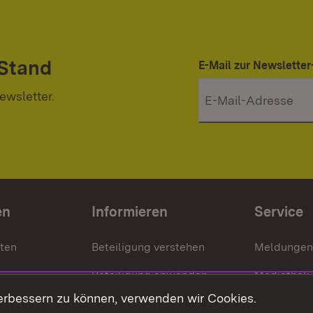
 Stand
E-Mail zur Newslett
ewsletter.
en
Informieren
Service
nten
Beteiligung verstehen
Meldungen
Beteiligung anwenden
Mediathek
erbessern zu können, verwenden wir Cookies.
ragte
Beteiligung stärken
Publikatio