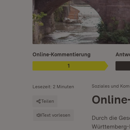
Ist ausgewählt.
Online-Kommentierung
Antwo
1
Phase
:
Soziales und Ko
Lesezeit: 2 Minuten
Online
Teilen
Text vorlesen
Durch die Ges
Württemberg-H