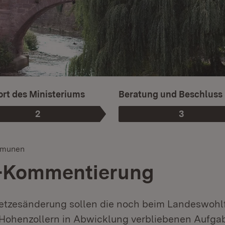
rt des Ministeriums
Beratung und Beschluss
2
3
Phase
:
Phase
:
mmunen
-Kommentierung
etzesänderung sollen die noch beim Landeswohl
ohenzollern in Abwicklung verbliebenen Aufga