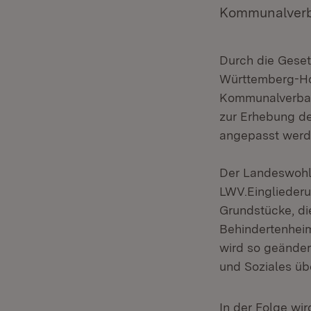
Kommunalverba
Durch die Gese
Württemberg-Ho
Kommunalverband
zur Erhebung de
angepasst werd
Der Landeswohlf
LWV.Einglieder
Grundstücke, di
Behindertenhei
wird so geänder
und Soziales üb
In der Folge wi