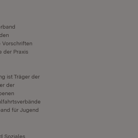
erband
 den
Vorschriften
 der Praxis
 ist Träger der
er der
ebenen
lfahrtsverbände
band für Jugend
d Soziales