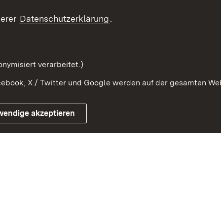
Beteiligung erleben
Glossar
serer
Datenschutzerklärung
.
Beteiligung erforschen
mung
nymisiert verarbeitet.)
ebook, X / Twitter und Google werden auf der gesamten Webs
Impressum
Kontakt
Benutzungshinweise
Netiqu
wendige akzeptieren