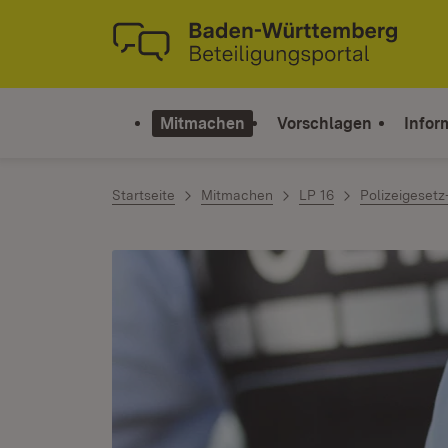
Zum Inhalt springen
Link zur Startseite
Mitmachen
Vorschlagen
Infor
Startseite
Mitmachen
LP 16
Polizeigeset