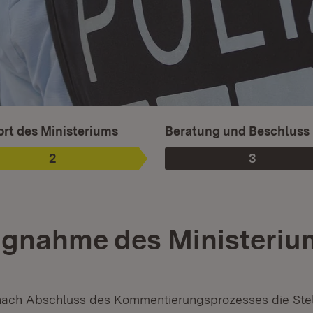
sgewählt.
rt des Ministeriums
Beratung und Beschluss
2
3
Phase
:
Phase
:
ngnahme des Ministeriu
e nach Abschluss des Kommentierungsprozesses die St