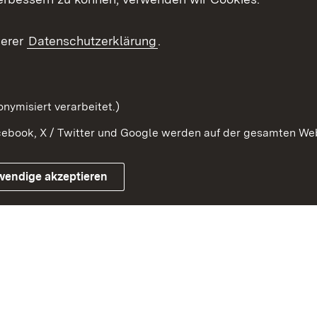
ragte
Beteiligung stärken
Publikatio
Beteiligung erleben
Glossar
serer
Datenschutzerklärung
.
Beteiligung erforschen
mung
nymisiert verarbeitet.)
ebook, X / Twitter und Google werden auf der gesamten Webs
Impressum
Kontakt
Benutzungshinweise
Netiqu
wendige akzeptieren