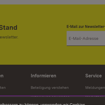
 Stand
E-Mail zur Newslett
ewsletter.
en
Informieren
Service
nten
Beteiligung verstehen
Meldungen
Beteiligung anwenden
Mediathek
erbessern zu können, verwenden wir Cookies.