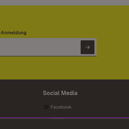
er-Anmeldung
Newsletter 
Social Media
Facebook
Flickr