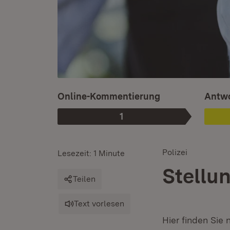
Ist au
Online-Kommentierung
Antwo
1
Phase
:
Polizei
Lesezeit: 1 Minute
Stellu
Teilen
Text vorlesen
Hier finden Si