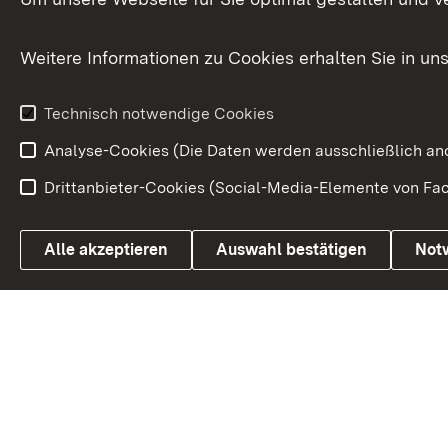
Bürgerbeauft
Kommunale Verfahren
Petition
Weitere Informationen zu Cookies erhalten Sie in un
Weitere
Volksantrag
Beteiligungsprozesse
Technisch notwendige Cookies
Volksabstim
Analyse-Cookies (Die Daten werden ausschließlich ano
Drittanbieter-Cookies (Social-Media-Elemente von Fac
Link zum Landesportal
Alle akzeptieren
Auswahl bestätigen
Not