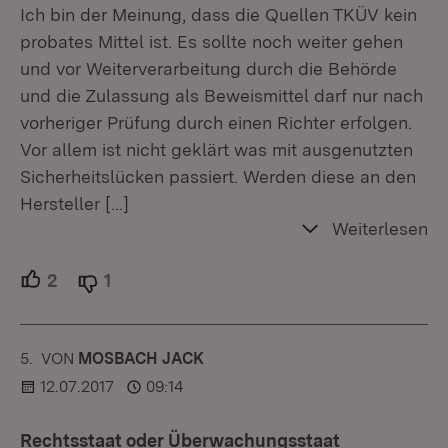
Ich bin der Meinung, dass die Quellen TKÜV kein
probates Mittel ist. Es sollte noch weiter gehen
und vor Weiterverarbeitung durch die Behörde
und die Zulassung als Beweismittel darf nur nach
vorheriger Prüfung durch einen Richter erfolgen.
Vor allem ist nicht geklärt was mit ausgenutzten
Sicherheitslücken passiert. Werden diese an den
Hersteller
[…]
Weiterlesen
2
Unterstützer.
1
Ablehner.
5.
KOMMENTAR
VON
:
MOSBACH JACK
12.07.2017
09:14
Rechtsstaat oder Überwachungsstaat