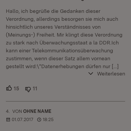
Hallo, ich begrüße die Gedanken dieser
Verordnung, allerdings besorgen sie mich auch
hinsichtlich unseres Verständnisses von
(Meinungs-) Freiheit. Mir klingt diese Verordnung
zu stark nach Überwachungsstaat a la DDR.Ich
kann einer Telekommunikationsüberwachung
zustimmen, wenn dieser Satz allem vornean
gestellt wird:\"Datenerhebungen dürfen nur
[…]
Weiterlesen
15
Unterstützer.
11
Ablehner.
4.
KOMMENTAR
VON
:
OHNE NAME
01.07.2017
18:25