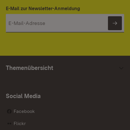
E-Mail zur Newsletter-Anmeldung
News
Themenübersicht
Social Media
Facebook
Flickr