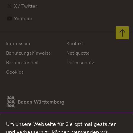
X / Twitter
Youtube
Zum 
Impressum
Kontakt
Benutzungshinweise
Netiquette
Barrierefreiheit
Datenschutz
Cookies
Link zum Landesportal
Um unsere Webseite für Sie optimal gestalten
und verbessern zu können, verwenden wir