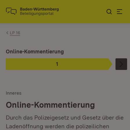
Zum Inhalt springen
Link zur Startseite
LP 16
Ist ausgewählt.
Online-Kommentierung
1
Phase
:
Inneres
Online-Kommentierung
Durch das Polizeigesetz und Gesetz über die
Ladenöffnung werden die polizeilichen