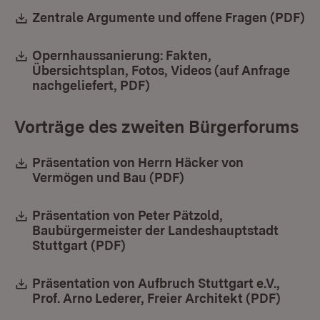
Download:
Zentrale Argumente und offene Fragen (PDF)
(Ö
Download:
Opernhaussanierung: Fakten,
Übersichtsplan, Fotos, Videos (auf Anfrage
nachgeliefert, PDF)
(Öffnet in neuem Fenster)
Vorträge des zweiten Bürgerforums
Download:
Präsentation von Herrn Häcker von
Vermögen und Bau (PDF)
(Öffnet in neuem Fens
Download:
Präsentation von Peter Pätzold,
Baubürgermeister der Landeshauptstadt
Stuttgart (PDF)
(Öffnet in neuem Fenster)
Download:
Präsentation von Aufbruch Stuttgart e.V.,
Prof. Arno Lederer, Freier Architekt (PDF)
(Öffne