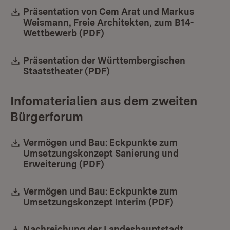
Download:
Präsentation von Cem Arat und Markus
Weismann, Freie Architekten, zum B14-
Wettbewerb (PDF)
(Öffnet in neuem Fenster)
Download:
Präsentation der Württembergischen
Staatstheater (PDF)
(Öffnet in neuem Fenster)
Infomaterialien aus dem zweiten
Bürgerforum
Download:
Vermögen und Bau: Eckpunkte zum
Umsetzungskonzept Sanierung und
Erweiterung (PDF)
(Öffnet in neuem Fenster)
Download:
Vermögen und Bau: Eckpunkte zum
Umsetzungskonzept Interim (PDF)
(Öffnet in n
Download:
Nachreichung der Landeshauptstadt