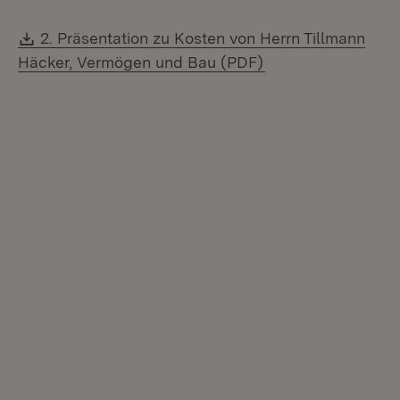
Download:
2. Präsentation zu Kosten von Herrn Tillmann
(Öffnet in neuem F
Häcker, Vermögen und Bau (PDF)