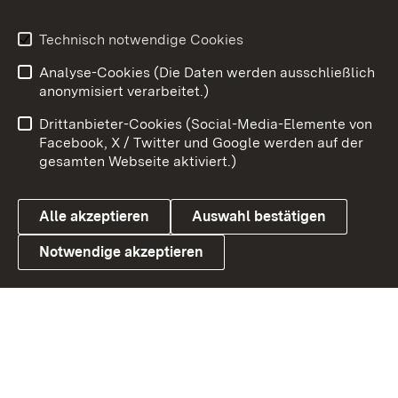
Youtube
Technisch notwendige Cookies
Zum 
Analyse-Cookies (Die Daten werden ausschließlich
Impressum
Kontakt
anonymisiert verarbeitet.)
Benutzungshinweise
Netiquette
Drittanbieter-Cookies (Social-Media-Elemente von
Barrierefreiheit
Datenschutz
Facebook, X / Twitter und Google werden auf der
gesamten Webseite aktiviert.)
Cookies
Alle akzeptieren
Auswahl bestätigen
Notwendige akzeptieren
Link zum Landesportal