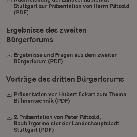
Stuttgart zur Präsentation von Herrn Pätzold
(PDF)
(Öffnet in neuem Fenster)
Ergebnisse des zweiten
Bürgerforums
Download:
Ergebnisse und Fragen aus dem zweiten
Bürgerforum (PDF)
(Öffnet in neuem Fenster)
Vorträge des dritten Bürgerforums
Download:
Präsentation von Hubert Eckart zum Thema
Bühnentechnik (PDF)
(Öffnet in neuem Fenster)
Download:
2. Präsentation von Peter Pätzold,
Baubürgermeister der Landeshauptstadt
Stuttgart (PDF)
(Öffnet in neuem Fenster)