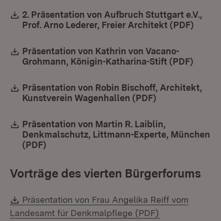
Download:
2. Präsentation von Aufbruch Stuttgart e.V.,
Prof. Arno Lederer, Freier Architekt (PDF)
(Öffne
Download:
Präsentation von Kathrin von Vacano-
Grohmann, Königin-Katharina-Stift (PDF)
(Öffne
Download:
Präsentation von Robin Bischoff, Architekt,
Kunstverein Wagenhallen (PDF)
(Öffnet in neue
Download:
Präsentation von Martin R. Laiblin,
Denkmalschutz, Littmann-Experte, München
(PDF)
(Öffnet in neuem Fenster)
Vorträge des vierten Bürgerforums
Download:
Präsentation von Frau Angelika Reiff vom
(Öffnet in neue
Landesamt für Denkmalpflege (PDF)