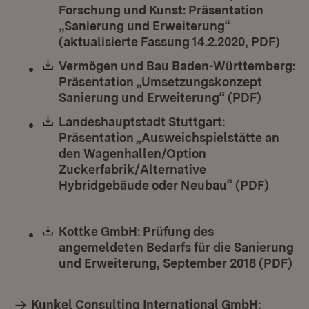
Forschung und Kunst: Präsentation
„Sanierung und Erweiterung“
(aktualisierte Fassung 14.2.2020, PDF)
(Öff
Download:
Vermögen und Bau Baden-Württemberg:
Präsentation „Umsetzungskonzept
Sanierung und Erweiterung“ (PDF)
(Öffnet
Download:
Landeshauptstadt Stuttgart:
Präsentation „Ausweichspielstätte an
den Wagenhallen/Option
Zuckerfabrik/Alternative
Hybridgebäude oder Neubau“ (PDF)
(Öffne
Download:
Kottke GmbH: Prüfung des
angemeldeten Bedarfs für die Sanierung
und Erweiterung, September 2018 (PDF)
(Ö
Kunkel Consulting International GmbH: