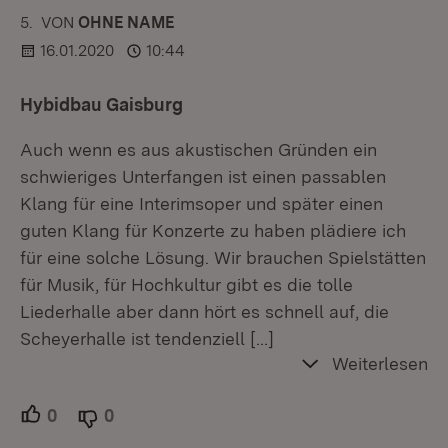
5.
KOMMENTAR
VON
:
OHNE NAME
16.01.2020
10:44
Hybidbau Gaisburg
Auch wenn es aus akustischen Gründen ein
schwieriges Unterfangen ist einen passablen
Klang für eine Interimsoper und später einen
guten Klang für Konzerte zu haben plädiere ich
für eine solche Lösung. Wir brauchen Spielstätten
für Musik, für Hochkultur gibt es die tolle
Liederhalle aber dann hört es schnell auf, die
Scheyerhalle ist tendenziell
[…]
Weiterlesen
0
Unterstützer.
0
Ablehner.