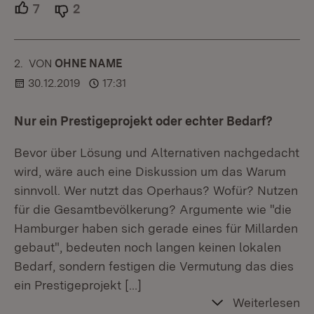
7
Unterstützer.
2
Ablehner.
2.
KOMMENTAR
VON
:
OHNE NAME
30.12.2019
17:31
Nur ein Prestigeprojekt oder echter Bedarf?
Bevor über Lösung und Alternativen nachgedacht
wird, wäre auch eine Diskussion um das Warum
sinnvoll. Wer nutzt das Operhaus? Wofür? Nutzen
für die Gesamtbevölkerung? Argumente wie "die
Hamburger haben sich gerade eines für Millarden
gebaut", bedeuten noch langen keinen lokalen
Bedarf, sondern festigen die Vermutung das dies
ein Prestigeprojekt
[…]
Weiterlesen