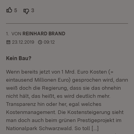
5
Unterstützer.
3
Ablehner.
1.
KOMMENTAR
VON
:
REINHARD BRAND
23.12.2019
09:12
Kein Bau?
Wenn bereits jetzt von 1 Mrd. Euro Kosten (=
eintausend Millionen Euro) gesprochen wird, dann
weiß doch die Regierung, dass sie das ohnehin
nicht hält, das heißt, es wird deutlich mehr.
Transparenz hin oder her, egal welches
Kostenmanagement. Die Kostensteigerung sieht
man doch auch beim grünen Prestigeprojekt im
Nationalpark Schwarzwald. So toll
[…]