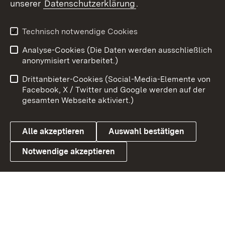
unserer
Datenschutzerklärung
.
Youtube
Technisch notwendige Cookies
Zum 
Analyse-Cookies (Die Daten werden ausschließlich
Impressum
Kontakt
anonymisiert verarbeitet.)
Benutzungshinweise
Netiquette
Drittanbieter-Cookies (Social-Media-Elemente von
Barrierefreiheit
Datenschutz
Facebook, X / Twitter und Google werden auf der
gesamten Webseite aktiviert.)
Cookies
Alle akzeptieren
Auswahl bestätigen
Notwendige akzeptieren
Link zum Landesportal