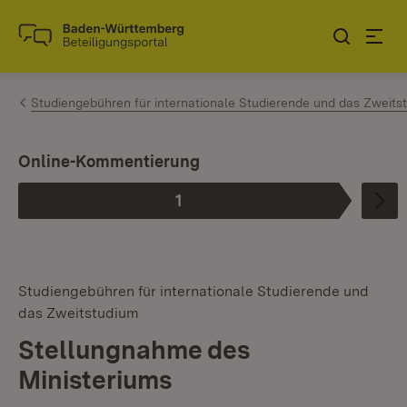
Zum Inhalt springen
Link zur Startseite
Studiengebühren für internationale Studierende und das Zweits
I
Online-Kommentierung
1
Phase
:
Studiengebühren für internationale Studierende und
das Zweitstudium
Stellungnahme des
Ministeriums