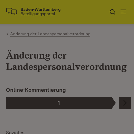
Zum Inhalt springen
Link zur Startseite
Änderung der Landespersonalverordnung
Änderung der
Landespersonalverordnung
Online-Kommentierung
1
Phase
:
Soziales