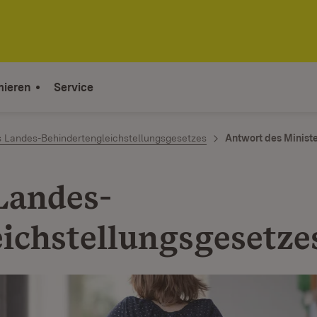
mieren
Service
 Landes-Behindertengleichstellungsgesetzes
Antwort des Minist
Landes-
chstellungs­­gesetze