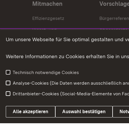
Mitmachen
Vorschlag
Effizienzgesetz
Bürgerrefere
Dienst- und
Abgeordnete
Versorgungsbezüge
Um unsere Webseite für Sie optimal gestalten und v
Bürgerbeauft
Kommunale Verfahren
Petition
Weitere Informationen zu Cookies erhalten Sie in un
Weitere
Volksantrag
Beteiligungsprozesse
Technisch notwendige Cookies
Volksabstim
Analyse-Cookies (Die Daten werden ausschließlich ano
Drittanbieter-Cookies (Social-Media-Elemente von Fac
Link zum Landesportal
Alle akzeptieren
Auswahl bestätigen
Not