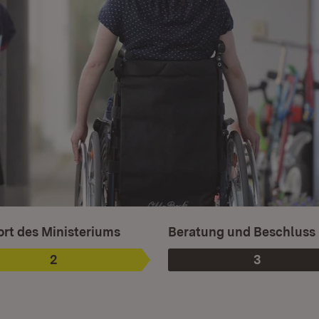
sgewählt.
rt des Ministeriums
Beratung und Beschluss
2
3
Phase
:
Phase
: