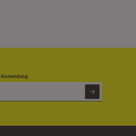
er-Anmeldung
Newsletter 