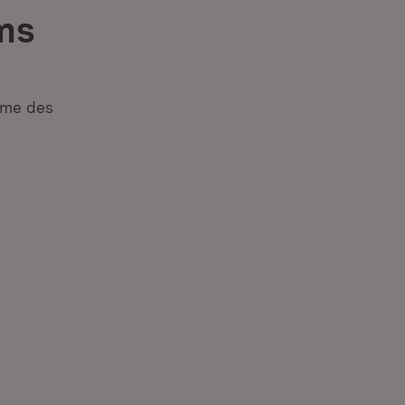
ms
hme des