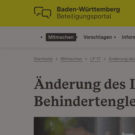
Zum Inhalt springen
Link zur Startseite
Mitmachen
Vorschlagen
Infor
Startseite
Mitmachen
LP 17
Änderung des
Änderung des 
Behindertenglei