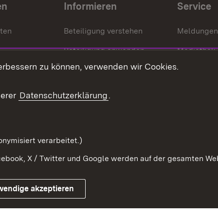
en
Informieren
Service
nten
Beteiligung verstehen
Meldungen
Beteiligung anwenden
Mediathek
erbessern zu können, verwenden wir Cookies.
ragte
Beteiligung stärken
Publikatio
Beteiligung erleben
Glossar
serer
Datenschutzerklärung
.
Beteiligung erforschen
mung
nymisiert verarbeitet.)
ebook, X / Twitter und Google werden auf der gesamten Webs
Impressum
Kontakt
Benutzungshinweise
Netiqu
wendige akzeptieren