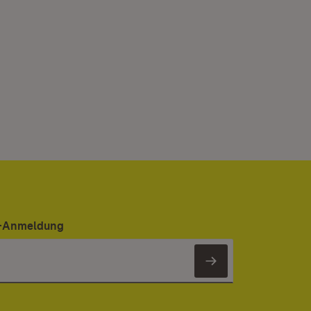
er-Anmeldung
Newsletter 