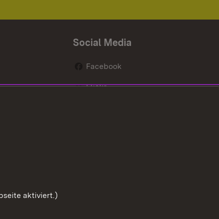
Social Media
Facebook
Flickr
nen
X / Twitter
Youtube
eite aktiviert.)
Zum Sei