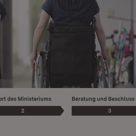
rt des Ministeriums
Beratung und Beschluss
2
3
Phase
:
Phase
: