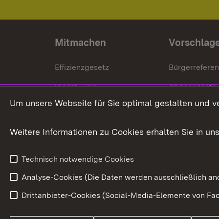
Mitmachen
Vorschlag
Effizienzgesetz
Bürgerrefere
Dienst- und
Abgeordnete
Versorgungsbezüge
Um unsere Webseite für Sie optimal gestalten und v
Bürgerbeauft
Kommunale Verfahren
Petition
Weitere Informationen zu Cookies erhalten Sie in un
Weitere
Volksantrag
Beteiligungsprozesse
Technisch notwendige Cookies
Volksabstim
Analyse-Cookies (Die Daten werden ausschließlich ano
Drittanbieter-Cookies (Social-Media-Elemente von Fac