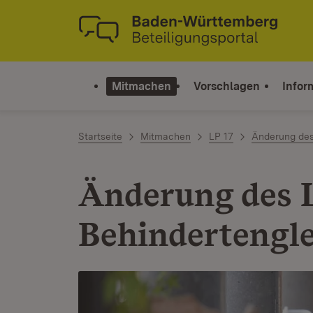
Zum Inhalt springen
Link zur Startseite
Mitmachen
Vorschlagen
Infor
Startseite
Mitmachen
LP 17
Änderung des
Änderung des 
Behindertenglei