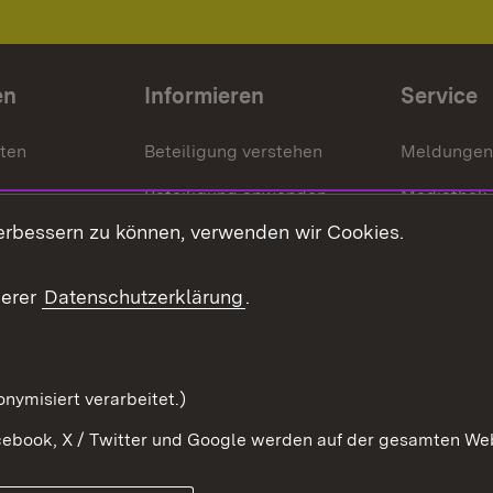
en
Informieren
Service
nten
Beteiligung verstehen
Meldungen
Beteiligung anwenden
Mediathek
erbessern zu können, verwenden wir Cookies.
ragte
Beteiligung stärken
Publikatio
Beteiligung erleben
Glossar
serer
Datenschutzerklärung
.
Beteiligung erforschen
mung
nymisiert verarbeitet.)
ebook, X / Twitter und Google werden auf der gesamten Webs