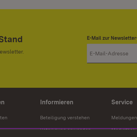
 Stand
E-Mail zur Newslett
ewsletter.
en
Informieren
Service
nten
Beteiligung verstehen
Meldungen
Beteiligung anwenden
Mediathek