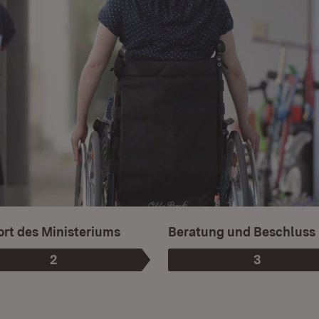
rt des Ministeriums
Beratung und Beschluss
2
3
Phase
:
Phase
: