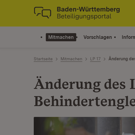
Zum Inhalt springen
Link zur Startseite
Mitmachen
Vorschlagen
Infor
Startseite
Mitmachen
LP 17
Änderung des
Änderung des 
Behindertenglei