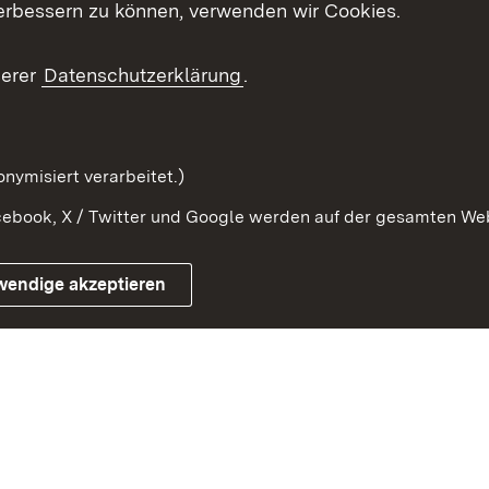
erbessern zu können, verwenden wir Cookies.
ragte
Beteiligung stärken
Publikatio
Beteiligung erleben
Glossar
serer
Datenschutzerklärung
.
Beteiligung erforschen
mung
nymisiert verarbeitet.)
ebook, X / Twitter und Google werden auf der gesamten Webs
Impressum
Kontakt
Benutzungshinweise
Netiqu
wendige akzeptieren