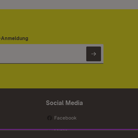
er-Anmeldung
Newsletter 
Social Media
Facebook
Flickr