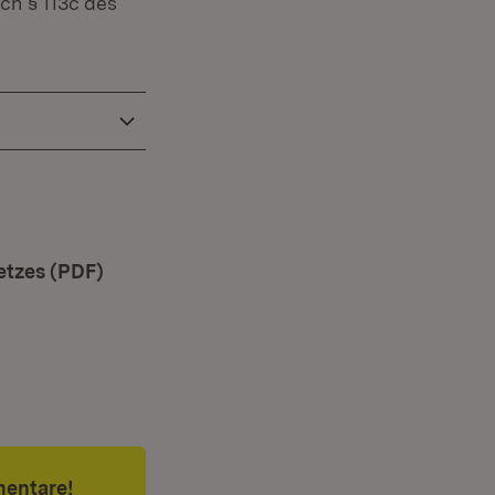
h § 113c des
etzes (PDF)
(Öffnet in neuem Fenster)
mentare!