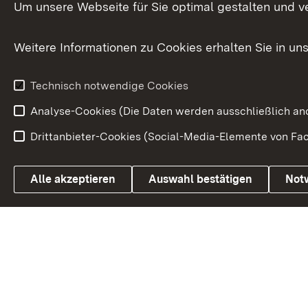
Versorgungsbezüge
Um unsere Webseite für Sie optimal gestalten und v
Bürgerbeauft
Kommunale Verfahren
Petition
Weitere Informationen zu Cookies erhalten Sie in un
Weitere
Volksantrag
Beteiligungsprozesse
Technisch notwendige Cookies
Volksabstim
Analyse-Cookies (Die Daten werden ausschließlich ano
Drittanbieter-Cookies (Social-Media-Elemente von Fac
Link zum Landesportal
Alle akzeptieren
Auswahl bestätigen
Not