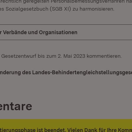
echtlich geregelten Personalbemessungsverfahren nac
es Sozialgesetzbuch (SGB XI) zu harmonisieren.
ür Verbände und Organisationen
 Gesetzentwurf bis zum 2. Mai 2023 kommentieren.
Änderung des Landes-Behindertengleichstellungsges
ntare
ierungsphase ist beendet. Vielen Dank für Ihre Kom