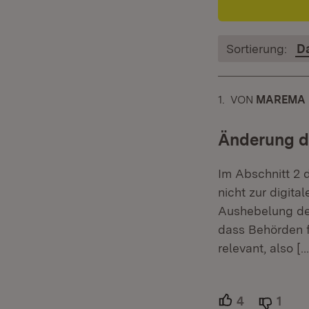
Sortierung:
D
1.
KOMMENTAR
VON
:
MAREMA
Änderung de
Im Abschnitt 2 
nicht zur digital
Aushebelung der 
dass Behörden f
relevant, also
[…
4
Unterstütze
1
Able