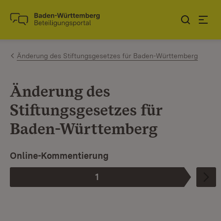
Zum Inhalt springen
Link zur Startseite
Änderung des Stiftungsgesetzes für Baden-Württemberg
Änderung des
Stiftungsgesetzes für
Baden-Württemberg
I
Online-Kommentierung
1
Phase
: