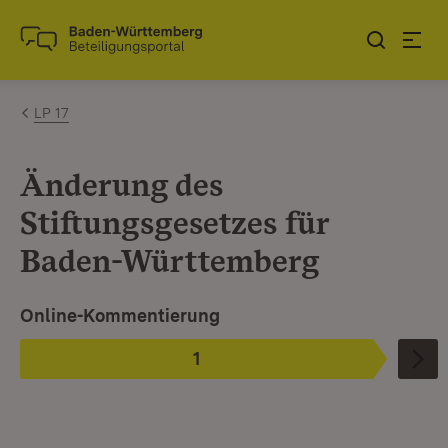
Zum Inhalt springen
Link zur Startseite
LP 17
Änderung des
Stiftungsgesetzes für
Baden-Württemberg
Ist ausgewählt.
Online-Kommentierung
1
Phase
: