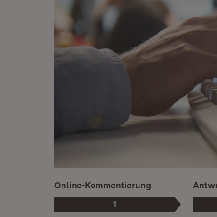
Online-Kommentierung
Antwo
1
Phase
: