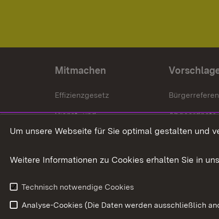
Mitmachen
Vorschlag
Effizienzgesetz
Bürgerrefere
Dienst- und
Abgeordnete
Versorgungsbezüge
Um unsere Webseite für Sie optimal gestalten und v
Bürgerbeauft
Kommunale Verfahren
Petition
Weitere Informationen zu Cookies erhalten Sie in un
Weitere
Volksantrag
Beteiligungsprozesse
Technisch notwendige Cookies
Volksabstim
Analyse-Cookies (Die Daten werden ausschließlich ano