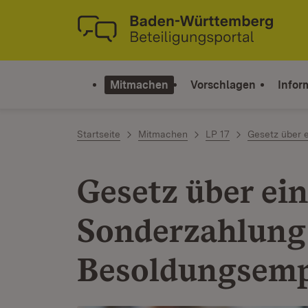
Zum Inhalt springen
Link zur Startseite
Mitmachen
Vorschlagen
Infor
Startseite
Mitmachen
LP 17
Gesetz über 
Gesetz über ei
Sonderzahlung
Besoldungsemp