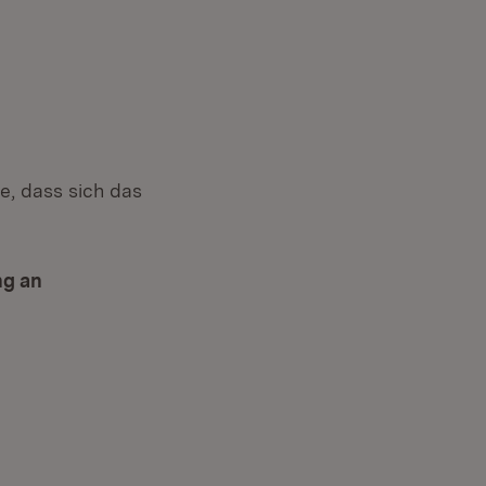
e, dass sich das
ng an
ster)