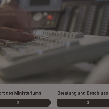
rt des Ministeriums
Beratung und Beschluss
2
3
Phase
:
Phase
: