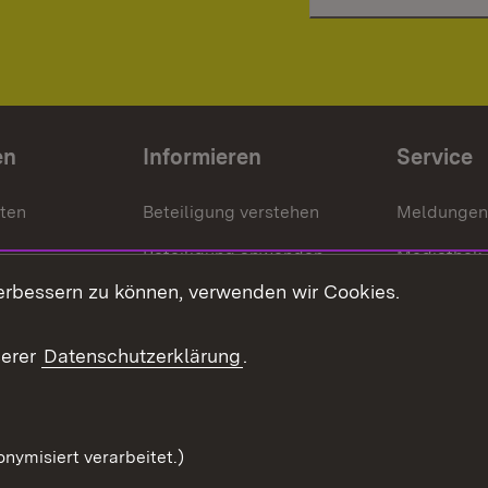
en
Informieren
Service
nten
Beteiligung verstehen
Meldungen
Beteiligung anwenden
Mediathek
erbessern zu können, verwenden wir Cookies.
ragte
Beteiligung stärken
Publikatio
Beteiligung erleben
Glossar
serer
Datenschutzerklärung
.
Beteiligung erforschen
mung
nymisiert verarbeitet.)