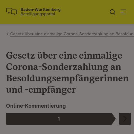
Zum Inhalt springen
Link zur Startseite
Gesetz über eine einmalige Corona-Sonderzahlung an Besoldu
Gesetz über eine einmalige
Corona-Sonderzahlung an
Besoldungsempfängerinnen
und -empfänger
I
Online-Kommentierung
1
Phase
: