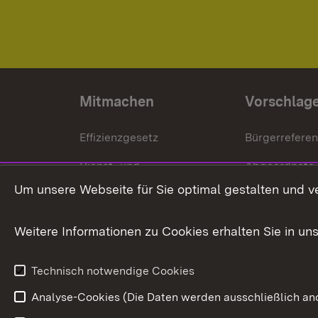
Mitmachen
Vorschlag
Effizienzgesetz
Bürgerrefere
Dienst- und
Abgeordnete
Versorgungsbezüge
Um unsere Webseite für Sie optimal gestalten und v
Bürgerbeauft
Kommunale Verfahren
Petition
Weitere Informationen zu Cookies erhalten Sie in un
Weitere
Volksantrag
Beteiligungsprozesse
Technisch notwendige Cookies
Volksabstim
Analyse-Cookies (Die Daten werden ausschließlich ano