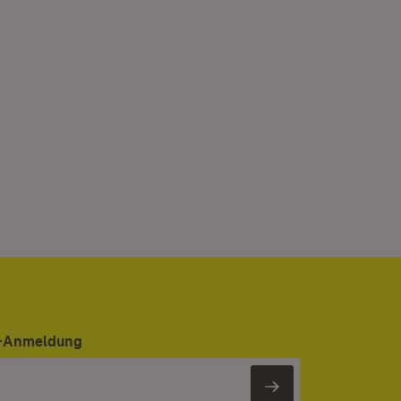
er-Anmeldung
Newsletter 