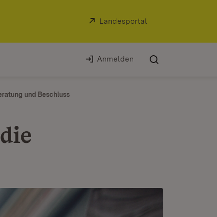
Extern:
Landesportal
(Öffnet in neuem Fe
Anmelden
eratung und Beschluss
die