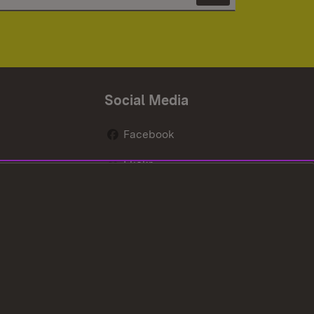
Social Media
Facebook
Flickr
nen
X / Twitter
Youtube