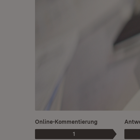
Online-Kommentierung
Antwo
1
Phase
: