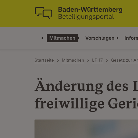
Zum Inhalt springen
Link zur Startseite
Mitmachen
Vorschlagen
Infor
Startseite
Mitmachen
LP 17
Gesetz zur Än
Änderung des L
freiwillige Ger