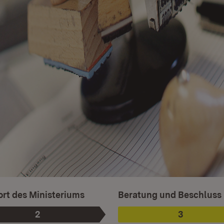
Ist ausgewählt.
rt des Ministeriums
Beratung und Beschluss
2
3
Phase
:
Phase
: