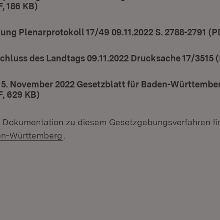
, 186 KB)
(Öffnet in neuem Fenster)
ung Plenarprotokoll 17/49 09.11.2022 S. 2788-2791 (P
chluss des Landtags 09.11.2022 Drucksache 17/3515 (
5. November 2022 Gesetzblatt für Baden-Württemberg
F, 629 KB)
(Öffnet in neuem Fenster)
e Dokumentation zu diesem Gesetzgebungsverfahren fi
(Öffnet in neuem Fenster)
en-Württemberg
.