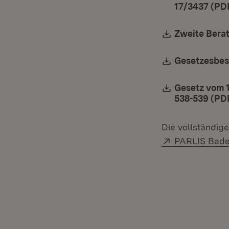
17/3437 (PDF
Download:
Zweite Berat
Download:
Gesetzesbes
Download:
Gesetz vom 1
538-539 (PD
Die vollständig
Extern:
PARLIS Bad