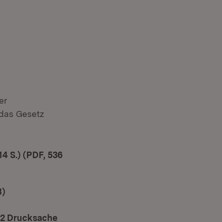
er
das Gesetz
4 S.) (PDF, 536
B)
(Öffnet in neuem Fenster)
22 Drucksache