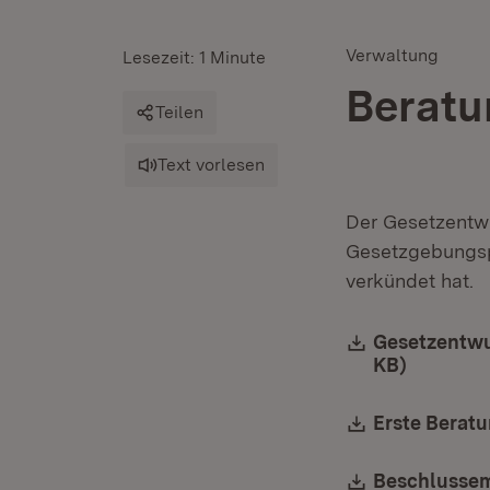
Verwaltung
Lesezeit: 1 Minute
Beratu
Teilen
Text vorlesen
Der Gesetzentwu
Gesetzgebungsp
verkündet hat.
Download:
Gesetzentwur
KB)
(Öffnet 
Download:
Erste Beratu
Download:
Beschlussem