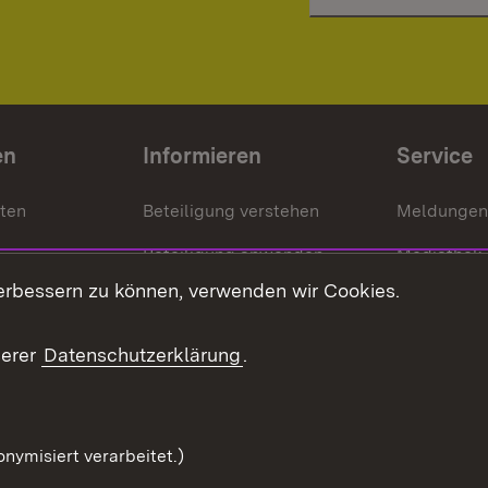
en
Informieren
Service
nten
Beteiligung verstehen
Meldungen
Beteiligung anwenden
Mediathek
erbessern zu können, verwenden wir Cookies.
ragte
Beteiligung stärken
Publikatio
Beteiligung erleben
Glossar
serer
Datenschutzerklärung
.
Beteiligung erforschen
mung
nymisiert verarbeitet.)