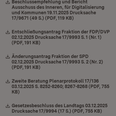
Download:
Beschlussempfehlung und Bericht
Ausschuss des Inneren, für Digitalisierung
und Kommunen 19.11.2025 Drucksache
17/9671 (49 S.) (PDF, 119 KB)
(Öffnet in neuem F
Download:
Entschließungsantrag Fraktion der FDP/DVP
02.12.2025 Drucksache 17/9993 S. 1 (Nr. 1)
(PDF, 191 KB)
(Öffnet in neuem Fenster)
Download:
Änderungsantrag Fraktion der SPD
02.12.2025 Drucksache 17/9993 S. 2 (Nr. 2)
(PDF, 191 KB)
(Öffnet in neuem Fenster)
Download:
Zweite Beratung Plenarprotokoll 17/136
03.12.2025 S. 8252-8260; 8267-8268 (PDF, 755
KB)
(Öffnet in neuem Fenster)
Download:
Gesetzesbeschluss des Landtags 03.12.2025
Drucksache 17/9994 (17 S.) (PDF, 755 KB)
(Öffne