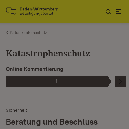
Zum Inhalt springen
Link zur Startseite
Katastrophenschutz
Katastrophenschutz
Online-Kommentierung
1
Phase
:
Sicherheit
Beratung und Beschluss