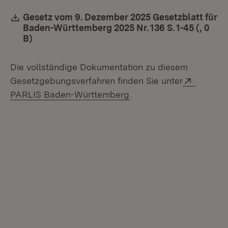
Download:
Gesetz vom 9. Dezember 2025 Gesetzblatt für
Baden-Württemberg 2025 Nr. 136 S. 1-45 (, 0
B)
(Öffnet in neuem Fenster)
Die vollständige Dokumentation zu diesem
Extern:
Gesetzgebungsverfahren finden Sie unter
(Öffnet in neuem Fenste
PARLIS Baden-Württemberg
.