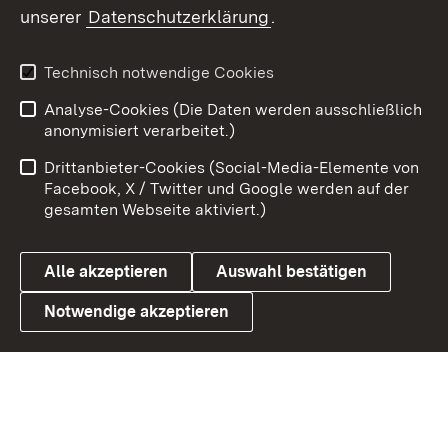
unserer
Datenschutzerklärung
.
Youtube
Technisch notwendige Cookies
Zum 
Analyse-Cookies (Die Daten werden ausschließlich
Impressum
Kontakt
anonymisiert verarbeitet.)
Benutzungshinweise
Netiquette
Drittanbieter-Cookies (Social-Media-Elemente von
Barrierefreiheit
Datenschutz
Facebook, X / Twitter und Google werden auf der
gesamten Webseite aktiviert.)
Cookies
Alle akzeptieren
Auswahl bestätigen
Notwendige akzeptieren
Link zum Landesportal