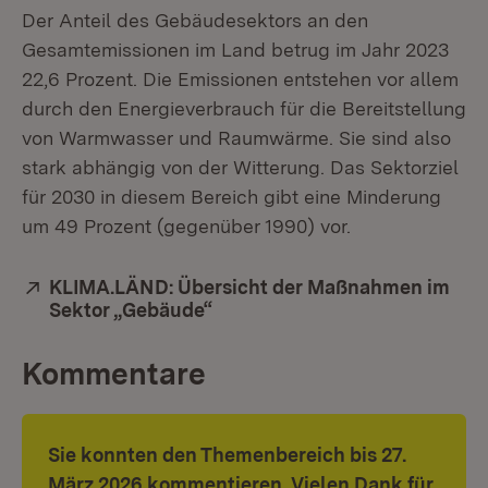
Der Anteil des Gebäudesektors an den
Gesamtemissionen im Land betrug im Jahr 2023
22,6 Prozent. Die Emissionen entstehen vor allem
durch den Energieverbrauch für die Bereitstellung
von Warmwasser und Raumwärme. Sie sind also
stark abhängig von der Witterung. Das Sektorziel
für 2030 in diesem Bereich gibt eine Minderung
um 49 Prozent (gegenüber 1990) vor.
Extern:
KLIMA.LÄND: Übersicht der Maßnahmen im
Sektor „Gebäude“
(Öffnet in neuem Fenster)
Kommentare
Sie konnten den Themenbereich bis
27.
März 2026 kommentieren. Vielen Dank für