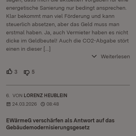
energetische Sanierung nur bedingt ansprechen.
Klar bekommt man viel Förderung und kann
steuerlich absetzen, aber das Geld muss man
erstmal haben. Ja, auch Vermieter haben es nicht
dicke im Geldbeutel! Auch die CO2-Abgabe stört
einen in dieser
[…]
Weiterlesen
3
Unterstützer.
5
Ablehner.
6.
KOMMENTAR
VON
:
LORENZ HEUBLEIN
24.03.2026
08:48
EWärmeG verschärfen als Antwort auf das
Gebäudemodernisierungsgesetz