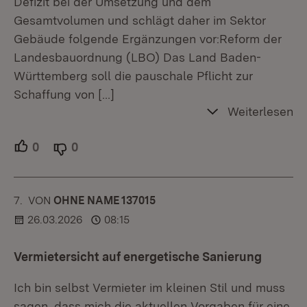
Defizit bei der Umsetzung und dem
Gesamtvolumen und schlägt daher im Sektor
Gebäude folgende Ergänzungen vor:Reform der
Landesbauordnung (LBO) Das Land Baden-
Württemberg soll die pauschale Pflicht zur
Schaffung von
[…]
Weiterlesen
0
Unterstützer.
0
Ablehner.
7.
KOMMENTAR
VON
:
OHNE NAME 137015
26.03.2026
08:15
Vermietersicht auf energetische Sanierung
Ich bin selbst Vermieter im kleinen Stil und muss
sagen, dass mich die aktuellen Vorgaben für eine