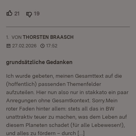
21
Unterstützer.
19
Ablehner.
1.
KOMMENTAR
VON
:
THORSTEN BRAASCH
27.02.2026
17:52
grundsätzliche Gedanken
Ich wurde gebeten, meinen Gesamttext auf die
(hoffentlich) passenden Themenfelder
aufzuteilen. Hier nun also nur in stakkato ein paar
Anregungen ohne Gesamtkontext. Sorry.Mein
roter Faden hinter allem: stets all das in BW
unattraktiv teuer zu machen, was dem Leben auf
diesem Planeten schadet (für alle Lebewesen!),
und alles zu fördern – durch
[…]