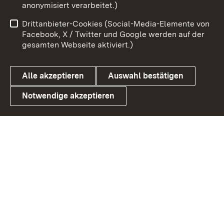
anonymisiert verarbeitet.)
Benutzungshinweise
Netiquette
Drittanbieter-Cookies (Social-Media-Elemente von
Barrierefreiheit
Datenschutz
Facebook, X / Twitter und Google werden auf der
gesamten Webseite aktiviert.)
Cookies
Alle akzeptieren
Auswahl bestätigen
Notwendige akzeptieren
Link zum Landesportal