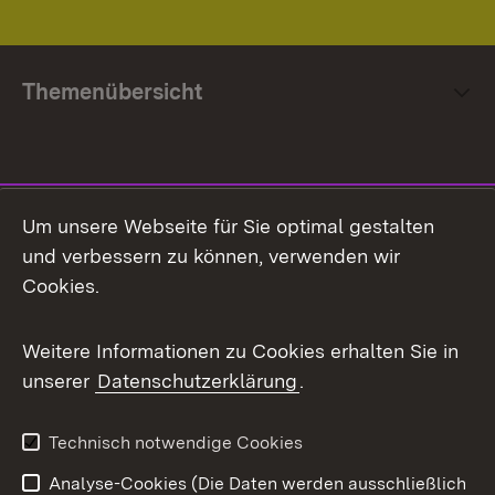
Themenübersicht
Social Media
Um unsere Webseite für Sie optimal gestalten
und verbessern zu können, verwenden wir
Facebook
Cookies.
Flickr
Weitere Informationen zu Cookies erhalten Sie in
X / Twitter
unserer
Datenschutzerklärung
.
Youtube
Technisch notwendige Cookies
Zum 
Analyse-Cookies (Die Daten werden ausschließlich
Impressum
Kontakt