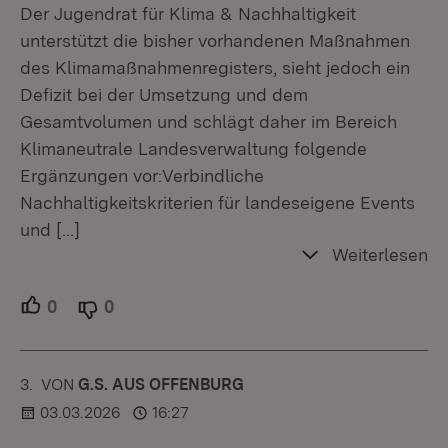
Der Jugendrat für Klima & Nachhaltigkeit
unterstützt die bisher vorhandenen Maßnahmen
des Klimamaßnahmenregisters, sieht jedoch ein
Defizit bei der Umsetzung und dem
Gesamtvolumen und schlägt daher im Bereich
Klimaneutrale Landesverwaltung folgende
Ergänzungen vor:Verbindliche
Nachhaltigkeitskriterien für landeseigene Events
und
[…]
Weiterlesen
0
Unterstützer.
0
Ablehner.
3.
KOMMENTAR
VON
:
G.S. AUS OFFENBURG
03.03.2026
16:27