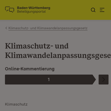
Zum Inhalt springen
Link zur Startseite
Klimaschutz- und Klimawandelanpassungsgesetz
Klimaschutz- und
Klimawandelanpassungsgese
Online-Kommentierung
1
Phase
:
Klimaschutz