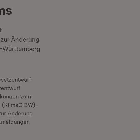
ms
t
 zur Änderung
n-Württemberg
esetzentwurf
zentwurf
rkungen zum
 (KlimaG BW).
zur Änderung
ckmeldungen