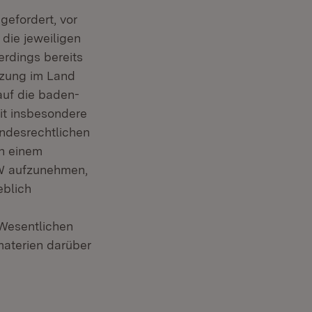
efordert, vor
die jeweiligen
rdings bereits
tzung im Land
auf die baden-
it insbesondere
andesrechtlichen
In einem
BW aufzunehmen,
eblich
Wesentlichen
aterien darüber