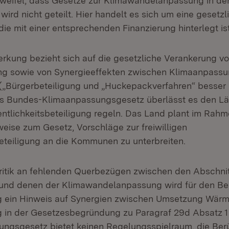
 Zweifel, dass Gesetze zur Klimawandelanpassung in der
wird nicht geteilt. Hier handelt es sich um eine gesetzl
die mit einer entsprechenden Finanzierung hinterlegt ist
rkung bezieht sich auf die gesetzliche Verankerung v
ung sowie von Synergieeffekten zwischen Klimaanpass
„Bürgerbeteiligung und „Huckepackverfahren“ besser 
as Bundes-Klimaanpassungsgesetz überlässt es den Lä
fentlichkeitsbeteiligung regeln. Das Land plant im Rah
ise zum Gesetz, Vorschläge zur freiwilligen
beteiligung an die Kommunen zu unterbreiten.
ritik an fehlenden Querbezügen zwischen den Abschnit
nd denen der Klimawandelanpassung wird für den Be
 ein Hinweis auf Synergien zwischen Umsetzung Wär
 in der Gesetzesbegründung zu Paragraf 29d Absatz 
ngsgesetz bietet keinen Regelungsspielraum, die Ber