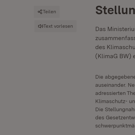
Stellu
Teilen
Text vorlesen
Das Ministeri
zusammenfasse
des Klimasch
(KlimaG BW) e
Die abgegebenen
auseinander. Ne
adressierten T
Klimaschutz- u
Die Stellungna
des Gesetzentw
schwerpunktmäß