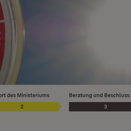
sgewählt.
rt des Ministeriums
Beratung und Beschluss
2
3
Phase
:
Phase
: