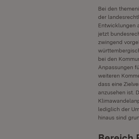
Bei den themen
der landesrech
Entwicklungen a
jetzt bundesrec
zwingend vorgeb
württembergisch
bei den Kommune
Anpassungen für
weiteren Kommen
dass eine Zielv
anzusehen ist. 
Klimawandelanp
lediglich der U
hinaus sind gru
Bereich 