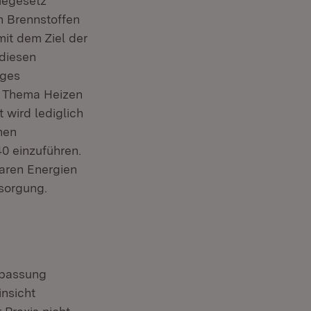
iegesetz
n Brennstoffen
it dem Ziel der
 diesen
iges
m Thema Heizen
t wird lediglich
nen
0 einzuführen.
baren Energien
sorgung.
npassung
insicht