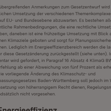
übergreifenden Anmerkungen zum Gesetzentwurf wird g
tlichen Umsetzung der verschiedenen Themenkomplexe 
uf EU- und Bundesebene abzuwarten. Es bestehen alle
htliche Rahmenbedingungen, die eine rechtliche Umse
en, daneben ist eine frühzeitige Umsetzung mit Blick 
en Klimaziele geboten und sorgt für Planungssicherhe
n. Lediglich im Energieeffizienzbereich werden die l
 diese Gesetzänderung zurückgestellt (siehe unten). 
tar wird gefordert, in Paragraf 16 Absatz 4 KlimaG 
erfehlung ab einer Abweichung von fünf Prozent als erh
Die vorliegende Änderung des Klimaschutz- und
assungsgesetzes Baden-Württemberg soll jedoch im 
msetzung von höherrangigem Recht dienen, Regelungsm
ndsätzlich nicht vorgesehen.
Energieeffizienz