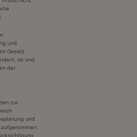
 Praxis nicht
iche
.
on
ung und
im Gesetz
ndern, ob und
men der
ten zur
reich
meplanung und
1 aufgenommen.
ücksichtigung