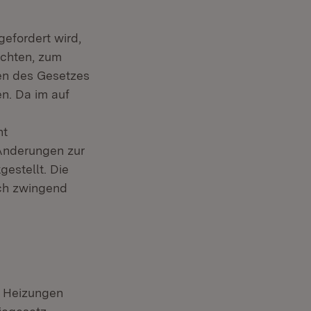
gefordert wird,
ichten, zum
ten des Gesetzes
n. Da im auf
ht
 Änderungen zur
estellt. Die
ich zwingend
le Heizungen