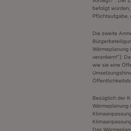
vorliegt?“. Der
befolgt würden, 
Pflichtaufgabe, 
Die zweite Anme
Bürgerbeteilig
Wärmeplanung (
verankern!“). D
wie sie eine Öf
Umsetzungshinwe
Öffentlichkeits
Bezüglich der K
Wärmeplanung u
Klimaanpassung
Klimaanpassung
Das Wärmeplanu