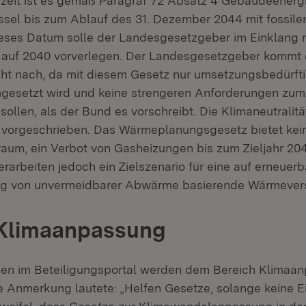
rzeit ist es gemäß Paragraf 72 Absatz 4 Gebäudeenerg
ssel bis zum Ablauf des 31. Dezember 2044 mit fossile
ieses Datum solle der Landesgesetzgeber im Einklang m
t auf 2040 vorverlegen. Der Landesgesetzgeber kommt
ht nach, da mit diesem Gesetz nur umsetzungsbedürft
gesetzt wird und keine strengeren Anforderungen zu
sollen, als der Bund es vorschreibt. Die Klimaneutralitä
 vorgeschrieben. Das Wärmeplanungsgesetz bietet kei
aum, ein Verbot von Gasheizungen bis zum Zieljahr 204
arbeiten jedoch ein Zielszenario für eine auf erneuer
ng von unvermeidbarer Abwärme basierende Wärmever
 Klimaanpassung
gen im Beteiligungsportal werden dem Bereich Klimaa
e Anmerkung lautete: „Helfen Gesetze, solange keine E