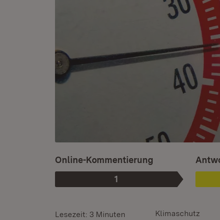
Ist au
Online-Kommentierung
Antwo
1
Phase
:
Klimaschutz
Lesezeit: 3 Minuten