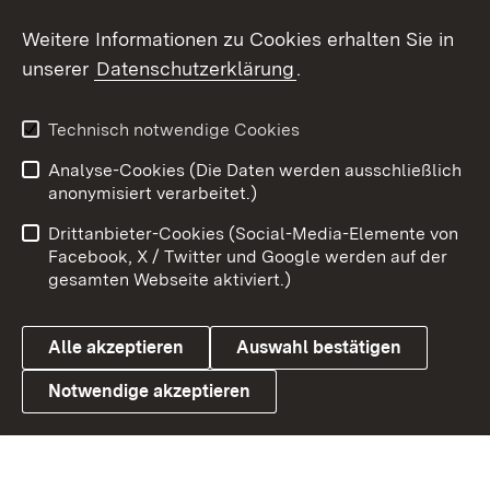
Weitere Informationen zu Cookies erhalten Sie in
X / Twitter
unserer
Datenschutzerklärung
.
Youtube
Technisch notwendige Cookies
Zum 
Analyse-Cookies (Die Daten werden ausschließlich
Impressum
Kontakt
anonymisiert verarbeitet.)
Benutzungshinweise
Netiquette
Drittanbieter-Cookies (Social-Media-Elemente von
Barrierefreiheit
Datenschutz
Facebook, X / Twitter und Google werden auf der
gesamten Webseite aktiviert.)
Cookies
Alle akzeptieren
Auswahl bestätigen
Notwendige akzeptieren
Link zum Landesportal