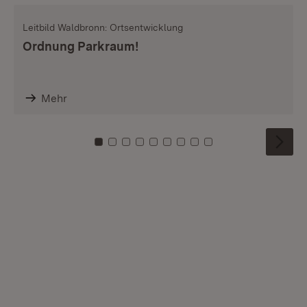
Leitbild Waldbronn: Ortsentwicklung
Ordnung Parkraum!
Mehr
Zu Kachel: 0
Zu Kachel: 1
Zu Kachel: 2
Zu Kachel: 3
Zu Kachel: 4
Zu Kachel: 5
Zu Kachel: 6
Zu Kachel: 7
Zu Kachel: 8