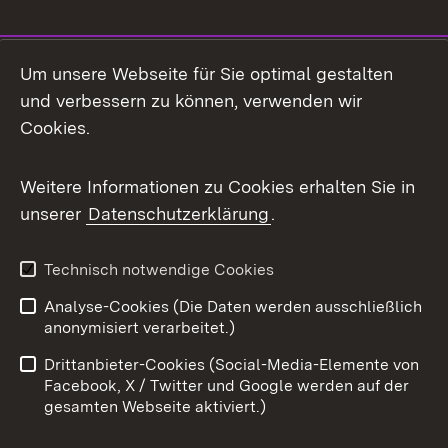
Social Media
Um unsere Webseite für Sie optimal gestalten
und verbessern zu können, verwenden wir
Facebook
Cookies.
Flickr
Weitere Informationen zu Cookies erhalten Sie in
X / Twitter
unserer
Datenschutzerklärung
.
Youtube
Technisch notwendige Cookies
Zum 
Analyse-Cookies (Die Daten werden ausschließlich
Impressum
Kontakt
anonymisiert verarbeitet.)
Benutzungshinweise
Netiquette
Drittanbieter-Cookies (Social-Media-Elemente von
Barrierefreiheit
Datenschutz
Facebook, X / Twitter und Google werden auf der
gesamten Webseite aktiviert.)
Cookies