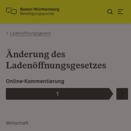
Zum Inhalt springen
Link zur Startseite
Ladenöffnungsgesetz
Änderung des
Ladenöffnungsgesetzes
Ist die aktuelle Phase.
I
Online-Kommentierung
1
Phase
:
Wirtschaft