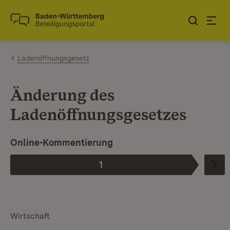
Zum Inhalt springen
Link zur Startseite
Ladenöffnungsgesetz
Änderung des
Ladenöffnungsgesetzes
Ist die aktuelle Phase.
Online-Kommentierung
1
Phase
:
Wirtschaft