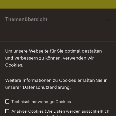
Themenübersicht
Social Media
Um unsere Webseite für Sie optimal gestalten
und verbessern zu können, verwenden wir
Facebook
Cookies.
Flickr
Weitere Informationen zu Cookies erhalten Sie in
X / Twitter
unserer
Datenschutzerklärung
.
Youtube
Technisch notwendige Cookies
Zum 
Analyse-Cookies (Die Daten werden ausschließlich
Impressum
Kontakt