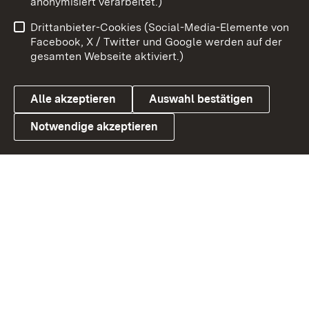
anonymisiert verarbeitet.)
Benutzungshinweise
Netiquette
Drittanbieter-Cookies (Social-Media-Elemente von
Barrierefreiheit
Datenschutz
Facebook, X / Twitter und Google werden auf der
gesamten Webseite aktiviert.)
Cookies
Alle akzeptieren
Auswahl bestätigen
Notwendige akzeptieren
Link zum Landesportal