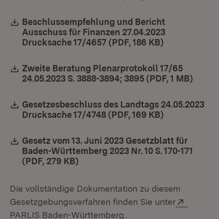
Download:
Beschlussempfehlung und Bericht
Ausschuss für Finanzen 27.04.2023
Drucksache 17/4657 (PDF, 186 KB)
(Öffnet in ne
Download:
Zweite Beratung Plenarprotokoll 17/65
24.05.2023 S. 3888-3894; 3895 (PDF, 1 MB)
(Öffne
Download:
Gesetzesbeschluss des Landtags 24.05.2023
Drucksache 17/4748 (PDF, 169 KB)
(Öffnet in ne
Download:
Gesetz vom 13. Juni 2023 Gesetzblatt für
Baden-Württemberg 2023 Nr. 10 S. 170-171
(PDF, 279 KB)
(Öffnet in neuem Fenster)
Die vollständige Dokumentation zu diesem
Extern:
Gesetzgebungsverfahren finden Sie unter
(Öffnet in neuem Fenste
PARLIS Baden-Württemberg
.