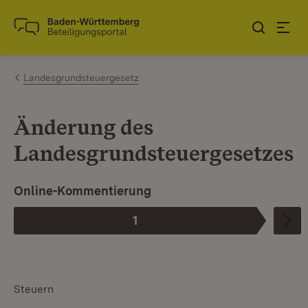
Zum Inhalt springen
Link zur Startseite
Landesgrundsteuergesetz
Änderung des
Landesgrundsteuergesetzes
Online-Kommentierung
1
Phase
:
Steuern