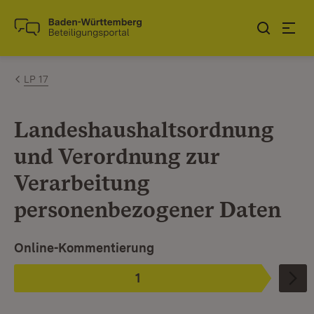
Zum Inhalt springen
Link zur Startseite
LP 17
Landeshaushaltsordnung
und Verordnung zur
Verarbeitung
personenbezogener Daten
Ist ausgewählt.
Online-Kommentierung
1
Phase
: