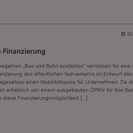
r.
hner.
30
e Finanzierung
egehren „Bus und Bahn kostenlos“ vermissen für eine 
nanzierung des öffentlichen Nahverkehrs im Entwurf des
sgesetzes einen Mobilitätspass für Unternehmen. Da d
en erheblich von einem ausgebauten ÖPNV für ihre Bes
lte diese Finanzierungsmöglichkeit
[…]
r.
hner.