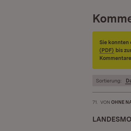
Komme
Sie konnten 
(Öffne
(PDF)
bis zu
Kommentare
Sortierung:
D
71.
KOMMENTAR
VON
:
OHNE NA
LANDESMO