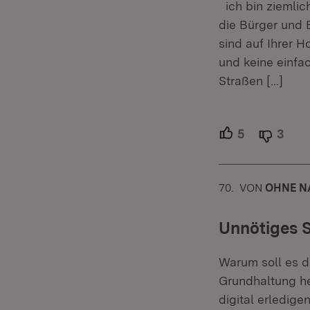
ich bin ziemlich
die Bürger und 
sind auf Ihrer 
und keine einfa
Straßen
[…]
5
Unterstütze
3
Able
70.
KOMMENTAR
VON
:
OHNE NA
Unnötiges 
Warum soll es de
Grundhaltung he
digital erledig