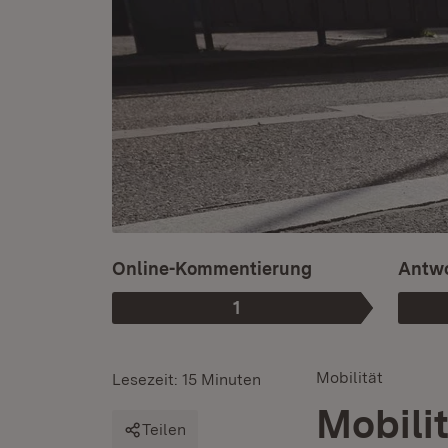
Online-Kommentierung
Antwo
1
Phase
:
Mobilität
Lesezeit: 15 Minuten
Mobili
Teilen