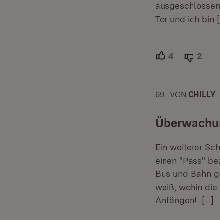
ausgeschlossen 
Tor und ich bin
[
4
Unterstütze
2
Able
69.
KOMMENTAR
VON
:
CHILLY
Überwachu
Ein weiterer Sc
einen "Pass" be
Bus und Bahn ge
weiß, wohin die
Anfängen!
[…]