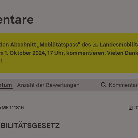
ntare
Download:
den Abschnitt „Mobilitätspass“ des
Landesmobilit
t in neuem Fenster)
m 1. Oktober 2024, 17 Uhr, kommentieren. Vielen Dank 
!
atum
Anzahl der Bewertungen
Kommentar
ME 111816
0
BILITÄTSGESETZ