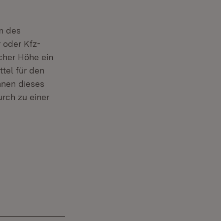
m des
 oder Kfz-
icher Höhe ein
tel für den
nen dieses
urch zu einer