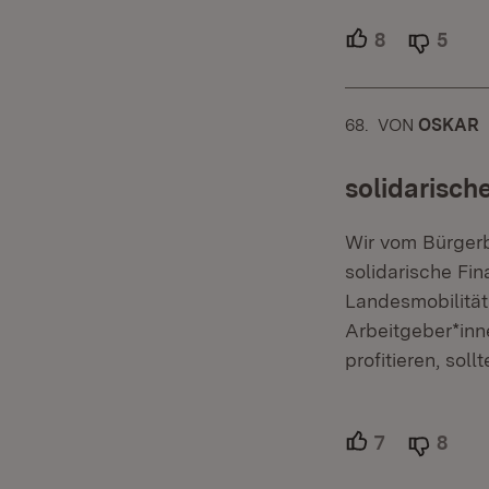
8
Unterstütze
5
Able
68.
KOMMENTAR
VON
:
OSKAR
solidarisch
Wir vom Bürgerb
solidarische Fi
Landesmobilität
Arbeitgeber*inn
profitieren, sol
7
Unterstütze
8
Able