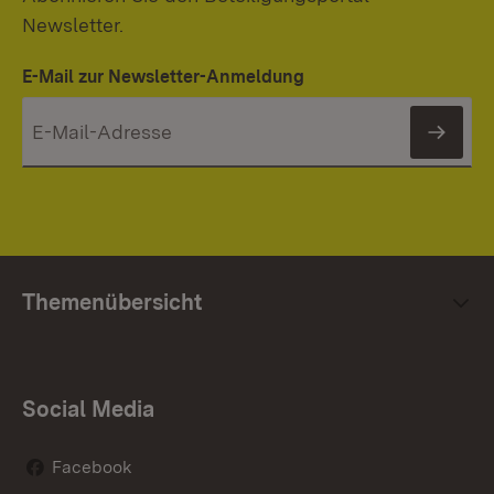
Newsletter.
E-Mail zur Newsletter-Anmeldung
News
Themenübersicht
Social Media
Facebook