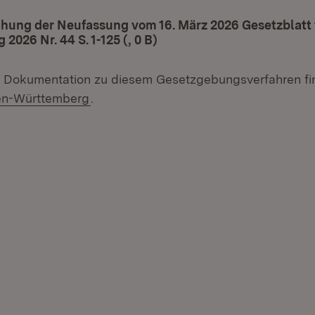
ung der Neufassung vom 16. März 2026 Gesetzblatt 
2026 Nr. 44 S. 1-125 (, 0 B)
(Öffnet in neuem Fenster)
e Dokumentation zu diesem Gesetzgebungsverfahren fi
(Öffnet in neuem Fenster)
en-Württemberg
.