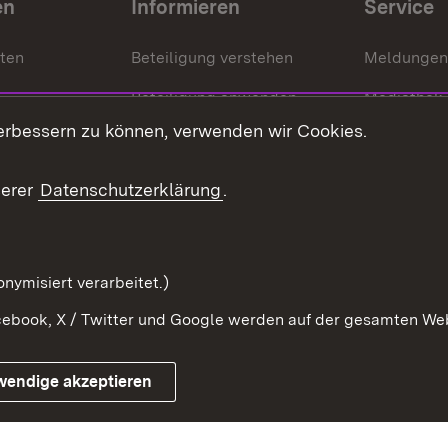
en
Informieren
Service
nten
Beteiligung verstehen
Meldungen
Beteiligung anwenden
Mediathek
erbessern zu können, verwenden wir Cookies.
ragte
Beteiligung stärken
Publikatio
Beteiligung erleben
Glossar
serer
Datenschutzerklärung
.
Beteiligung erforschen
mung
nymisiert verarbeitet.)
ebook, X / Twitter und Google werden auf der gesamten Webs
Impressum
Kontakt
Benutzungshinweise
Netiqu
wendige akzeptieren