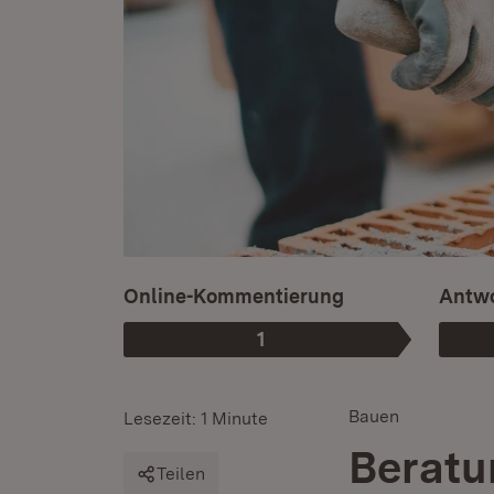
Online-Kommentierung
Antwo
1
Phase
:
Bauen
Lesezeit: 1 Minute
Beratu
Teilen