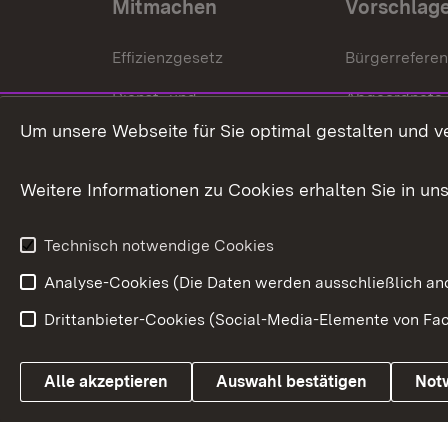
Mitmachen
Vorschlag
Effizienzgesetz
Bürgerrefere
Dienst- und
Abgeordnete
Versorgungsbezüge
Um unsere Webseite für Sie optimal gestalten und v
Bürgerbeauft
Kommunale Verfahren
Petition
Weitere Informationen zu Cookies erhalten Sie in un
Weitere
Volksantrag
Beteiligungsprozesse
Technisch notwendige Cookies
Volksabstim
Analyse-Cookies (Die Daten werden ausschließlich ano
Drittanbieter-Cookies (Social-Media-Elemente von Fac
Link zum Landesportal
Alle akzeptieren
Auswahl bestätigen
Not