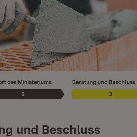
Ist ausgewählt.
rt des Ministeriums
Beratung und Beschluss
2
3
Phase
:
Phase
:
ng und Beschluss