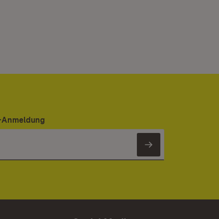
er-Anmeldung
Newsletter 