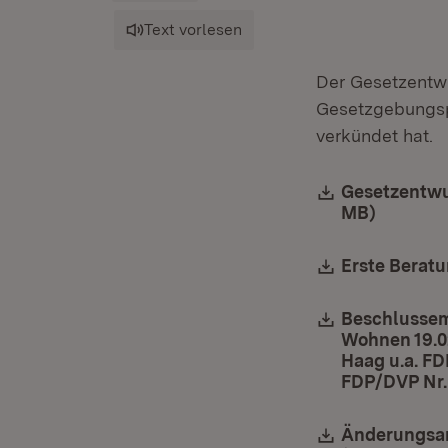
Text vorlesen
Der Gesetzentwu
Gesetzgebungsp
verkündet hat.
Download:
Gesetzentwur
MB)
(Öffnet 
Download:
Erste Beratu
Download:
Beschlussem
Wohnen 19.02
Haag u.a. FD
FDP/DVP Nr. 
Download:
Änderungsant