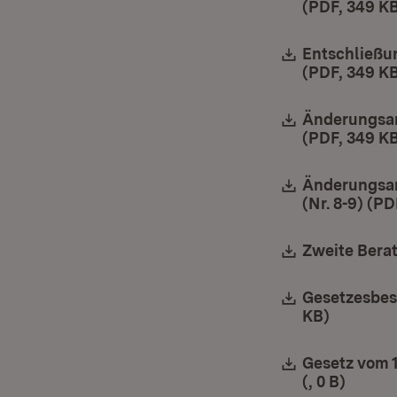
(PDF, 349 K
Download:
Entschließun
(PDF, 349 K
Download:
Änderungsant
(PDF, 349 K
Download:
Änderungsant
(Nr. 8-9) (P
Download:
Zweite Berat
Download:
Gesetzesbesc
KB)
(Öffnet 
Download:
Gesetz vom 1
(, 0 B)
(Öffne