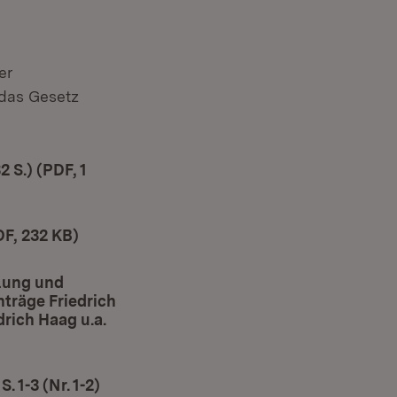
er
das Gesetz
 S.) (PDF, 1
DF, 232 KB)
(Öffnet in neuem Fenster)
lung und
träge Friedrich
drich Haag u.a.
er)
 1-3 (Nr. 1-2)