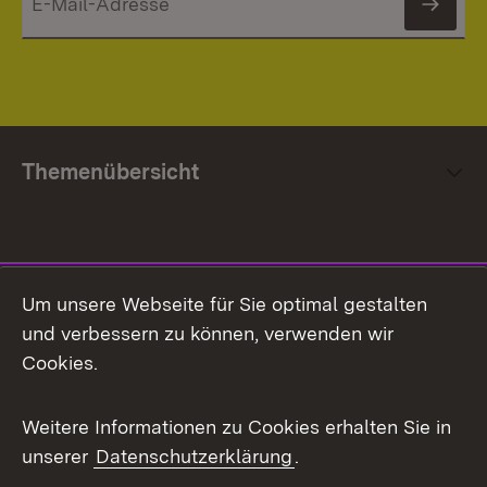
News
Themenübersicht
Social Media
Um unsere Webseite für Sie optimal gestalten
und verbessern zu können, verwenden wir
Facebook
Cookies.
Flickr
Weitere Informationen zu Cookies erhalten Sie in
X / Twitter
unserer
Datenschutzerklärung
.
Youtube