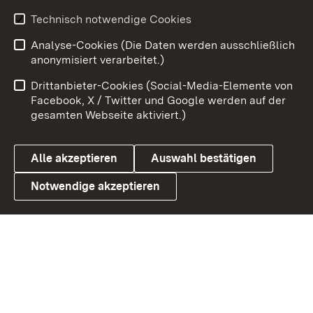
Technisch notwendige Cookies
Zum 
Analyse-Cookies (Die Daten werden ausschließlich
Impressum
Kontakt
anonymisiert verarbeitet.)
Benutzungshinweise
Netiquette
Drittanbieter-Cookies (Social-Media-Elemente von
Barrierefreiheit
Datenschutz
Facebook, X / Twitter und Google werden auf der
gesamten Webseite aktiviert.)
Cookies
Alle akzeptieren
Auswahl bestätigen
Notwendige akzeptieren
Link zum Landesportal