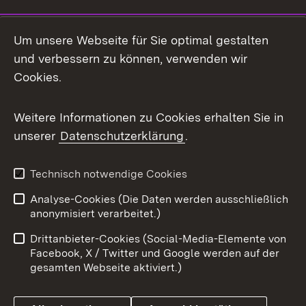
Social Media
Um unsere Webseite für Sie optimal gestalten
und verbessern zu können, verwenden wir
Facebook
Cookies.
Flickr
Weitere Informationen zu Cookies erhalten Sie in
X / Twitter
unserer
Datenschutzerklärung
.
Youtube
Technisch notwendige Cookies
Zum 
Analyse-Cookies (Die Daten werden ausschließlich
Impressum
Kontakt
anonymisiert verarbeitet.)
Benutzungshinweise
Netiquette
Drittanbieter-Cookies (Social-Media-Elemente von
Barrierefreiheit
Datenschutz
Facebook, X / Twitter und Google werden auf der
gesamten Webseite aktiviert.)
Cookies