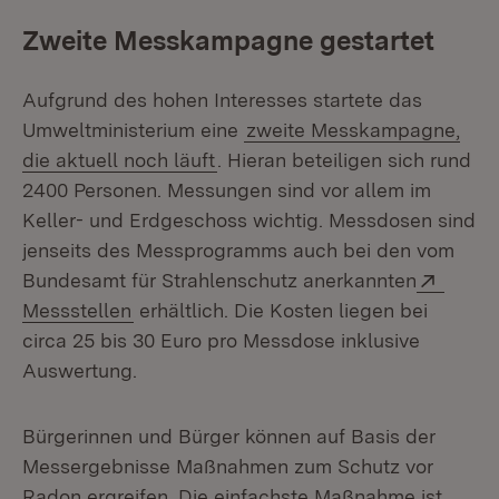
Zweite Messkampagne gestartet
Aufgrund des hohen Interesses startete das
Umweltministerium eine
zweite Messkampagne,
die aktuell noch läuft
. Hieran beteiligen sich rund
2400 Personen. Messungen sind vor allem im
Keller- und Erdgeschoss wichtig. Messdosen sind
jenseits des Messprogramms auch bei den vom
Extern
Bundesamt für Strahlenschutz anerkannten
(Öffnet in neuem Fenster)
Messstellen
erhältlich. Die Kosten liegen bei
circa 25 bis 30 Euro pro Messdose inklusive
Auswertung.
Bürgerinnen und Bürger können auf Basis der
Messergebnisse Maßnahmen zum Schutz vor
Radon ergreifen. Die einfachste Maßnahme ist