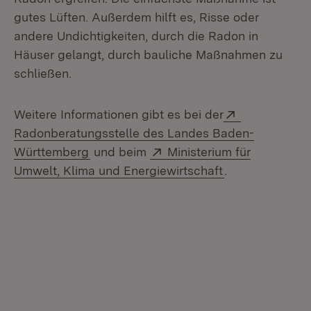
gutes Lüften. Außerdem hilft es, Risse oder
andere Undichtigkeiten, durch die Radon in
Häuser gelangt, durch bauliche Maßnahmen zu
schließen.
Extern:
Weitere Informationen gibt es bei der
Radonberatungsstelle des Landes Baden-
(Öffnet in neuem Fenster)
Extern:
Württemberg
und beim
Ministerium für
(Öffnet in neue
Umwelt, Klima und Energiewirtschaft
.