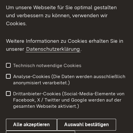
Social Media
Um unsere Webseite für Sie optimal gestalten
und verbessern zu können, verwenden wir
Facebook
Cookies.
Flickr
Weitere Informationen zu Cookies erhalten Sie in
X / Twitter
unserer
Datenschutzerklärung
.
Youtube
Technisch notwendige Cookies
Zum 
Analyse-Cookies (Die Daten werden ausschließlich
Impressum
Kontakt
anonymisiert verarbeitet.)
Benutzungshinweise
Netiquette
Drittanbieter-Cookies (Social-Media-Elemente von
Barrierefreiheit
Datenschutz
Facebook, X / Twitter und Google werden auf der
gesamten Webseite aktiviert.)
Cookies
Alle akzeptieren
Auswahl bestätigen