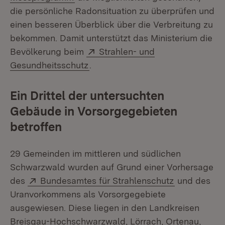
die persönliche Radonsituation zu überprüfen und
einen besseren Überblick über die Verbreitung zu
bekommen. Damit unterstützt das Ministerium die
Extern:
Bevölkerung beim
Strahlen- und
(Öffnet in neuem Fenster)
Gesundheitsschutz
.
Ein Drittel der untersuchten
Gebäude in Vorsorgegebieten
betroffen
29 Gemeinden im mittleren und südlichen
Schwarzwald wurden auf Grund einer Vorhersage
Extern:
(Öffnet in n
des
Bundesamtes für Strahlenschutz
und des
Uranvorkommens als Vorsorgegebiete
ausgewiesen. Diese liegen in den Landkreisen
Breisgau-Hochschwarzwald, Lörrach, Ortenau,