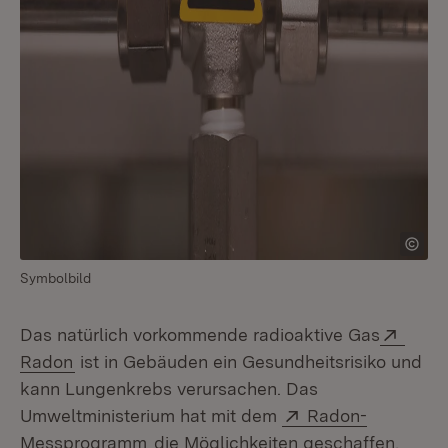
Symbolbild
Exter
Das natürlich vorkommende radioaktive Gas
(Öffnet in neuem Fenster)
Radon
ist in Gebäuden ein Gesundheitsrisiko und
kann Lungenkrebs verursachen. Das
Extern:
Umweltministerium hat mit dem
Radon-
(Öffnet in neuem Fenster)
Messprogramm
die Möglichkeiten geschaffen,