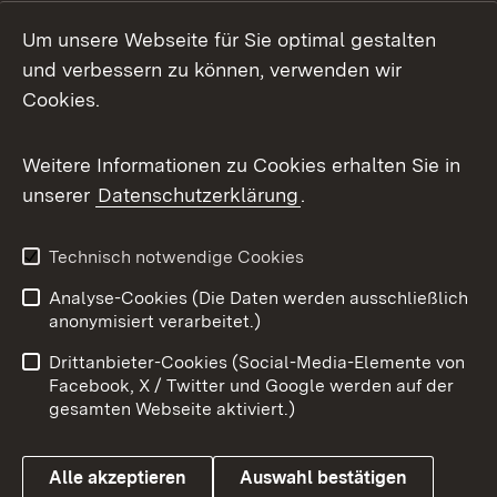
Social Media
Um unsere Webseite für Sie optimal gestalten
und verbessern zu können, verwenden wir
Facebook
Cookies.
Flickr
Weitere Informationen zu Cookies erhalten Sie in
X / Twitter
unserer
Datenschutzerklärung
.
Youtube
Technisch notwendige Cookies
Zum 
Analyse-Cookies (Die Daten werden ausschließlich
Impressum
Kontakt
anonymisiert verarbeitet.)
Benutzungshinweise
Netiquette
Drittanbieter-Cookies (Social-Media-Elemente von
Barrierefreiheit
Datenschutz
Facebook, X / Twitter und Google werden auf der
gesamten Webseite aktiviert.)
Cookies
Alle akzeptieren
Auswahl bestätigen