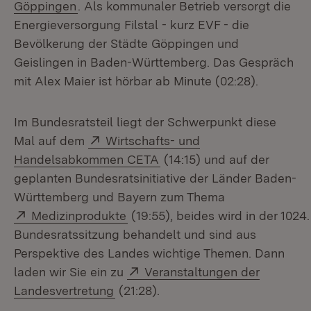
(Öffnet in neuem Fenster)
Göppingen
. Als kommunaler Betrieb versorgt die
Energieversorgung Filstal - kurz EVF - die
Bevölkerung der Städte Göppingen und
Geislingen in Baden-Württemberg. Das Gespräch
mit Alex Maier ist hörbar ab Minute (02:28).
Im Bundesratsteil liegt der Schwerpunkt diese
Extern:
Mal auf dem
Wirtschafts- und
(Öffnet in neuem Fenster)
Handelsabkommen CETA
(14:15) und auf der
geplanten Bundesratsinitiative der Länder Baden-
Württemberg und Bayern zum Thema
Extern:
(Öffnet in neuem Fenster)
Medizinprodukte
(19:55), beides wird in der 1024.
Bundesratssitzung behandelt und sind aus
Perspektive des Landes wichtige Themen. Dann
Extern:
laden wir Sie ein zu
Veranstaltungen der
(Öffnet in neuem Fenster)
Landesvertretung
(21:28).