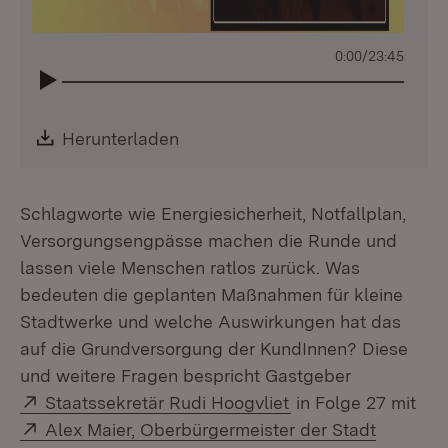
0:00
/
23:45
Download:
Herunterladen
(Öffnet in neuem Fenster)
Schlagworte wie Energiesicherheit, Notfallplan,
Versorgungsengpässe machen die Runde und
lassen viele Menschen ratlos zurück. Was
bedeuten die geplanten Maßnahmen für kleine
Stadtwerke und welche Auswirkungen hat das
auf die Grundversorgung der KundInnen? Diese
und weitere Fragen bespricht Gastgeber
Extern:
(Öffnet in neuem F
Staatssekretär Rudi Hoogvliet
in Folge 27 mit
Extern:
Alex Maier, Oberbürgermeister der Stadt