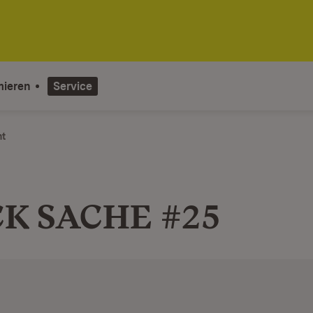
mieren
Service
ht
K SACHE #25