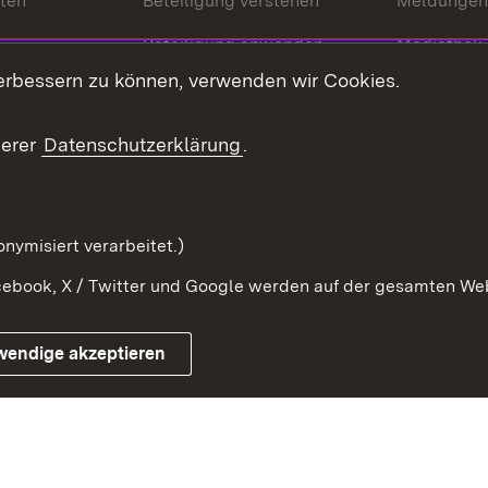
nten
Beteiligung verstehen
Meldungen
Beteiligung anwenden
Mediathek
erbessern zu können, verwenden wir Cookies.
ragte
Beteiligung stärken
Publikatio
Beteiligung erleben
Glossar
serer
Datenschutzerklärung
.
Beteiligung erforschen
mung
nymisiert verarbeitet.)
ebook, X / Twitter und Google werden auf der gesamten Webs
Impressum
Kontakt
Benutzungshinweise
Netiqu
wendige akzeptieren