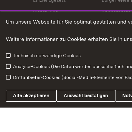
Effizienzgesetz
Bürgerrefere
Dienst- und
Abgeordnete
Versorgungsbezüge
Um unsere Webseite für Sie optimal gestalten und v
Bürgerbeauft
Kommunale Verfahren
Petition
Weitere Informationen zu Cookies erhalten Sie in un
Weitere
Volksantrag
Beteiligungsprozesse
Technisch notwendige Cookies
Volksabstim
Analyse-Cookies (Die Daten werden ausschließlich ano
Drittanbieter-Cookies (Social-Media-Elemente von Fac
Link zum Landesportal
Alle akzeptieren
Auswahl bestätigen
Not