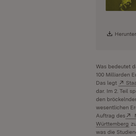
Downloa
Herunte
Was bedeutet d
100 Milliarden 
Exte
Das legt
Sta
dar. Im 2. Teil s
den bröckelnden
wesentlichen Er
E
Auftrag des
M
(Ö
Württemberg
zu
was die Studien