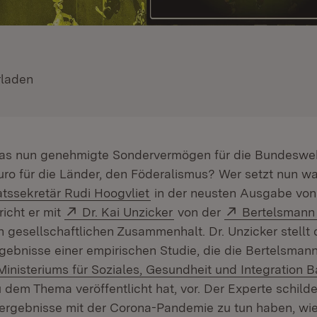
d:
rladen
(Öffnet in neuem Fenster)
as nun genehmigte Sondervermögen für die Bundesweh
Euro für die Länder, den Föderalismus? Wer setzt nun 
rn:
(Öffnet in neuem Fenster)
atssekretär Rudi Hoogvliet
in der neusten Ausgabe v
Extern:
(Öffnet in neuem Fenster
Extern:
pricht er mit
Dr. Kai Unzicker
von der
Bertelsmann 
 gesellschaftlichen Zusammenhalt. Dr. Unzicker stellt 
gebnisse einer empirischen Studie, die die Bertelsmann
xtern:
inisteriums für Soziales, Gesundheit und Integration 
ffnet in neuem Fenster)
 dem Thema veröffentlicht hat, vor. Der Experte schilde
ergebnisse mit der Corona-Pandemie zu tun haben, wie