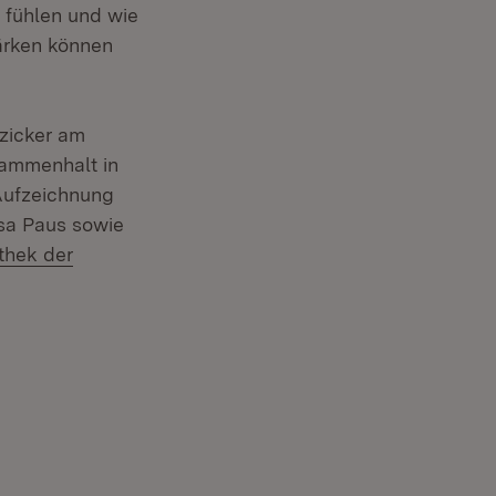
 fühlen und wie
ärken können
nzicker am
sammenhalt in
 Aufzeichnung
isa Paus sowie
:
thek der