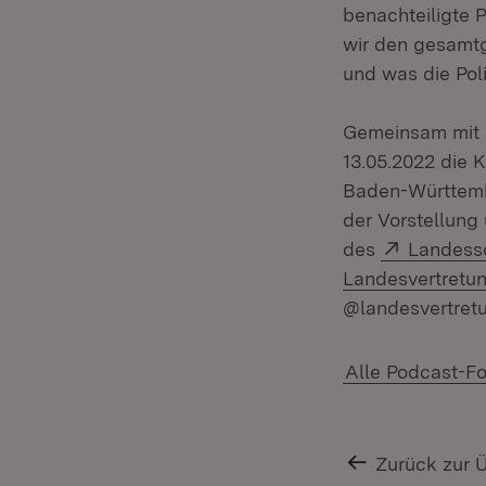
benachteiligte 
wir den gesamtg
und was die Poli
Gemeinsam mit s
13.05.2022 die 
Baden-Württembe
der Vorstellung
Extern:
des
Landesso
Landesvertretu
@landesvertret
Alle Podcast-Fo
Zurück zur 