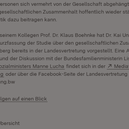
Personen sich vermehrt von der Gesellschaft abgehängt
esellschaftlichen Zusammenhalt hoffentlich wieder st
tik dazu beitragen kann.
einem Kollegen Prof. Dr. Klaus Boehnke hat Dr. Kai U
Kurzfassung der Studie über den gesellschaftlichen Zu
rg bereits in der Landesvertretung vorgestellt. Eine
 und der Diskussion mit der Bundesfamilienministerin L
(Öffnet in neuem Fenster)
Extern
zialministers Manne Lucha
findet sich in der
Media
(Öffnet in neuem Fenster)
ng
oder über die Facebook-Seite der Landesvertretung
ung.bw
lgen auf einen Blick
Übersicht