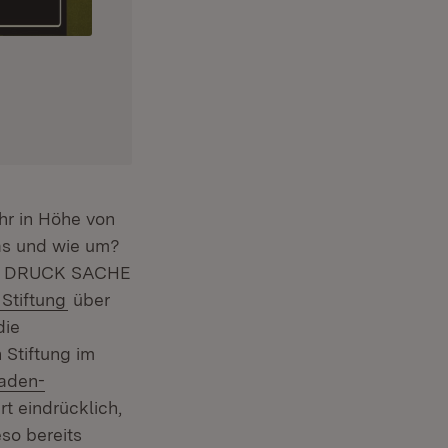
r in Höhe von
was und wie um?
on DRUCK SACHE
)
(Öffnet in neuem Fenster)
Stiftung
über
die
 Stiftung im
Baden-
rt eindrücklich,
so bereits