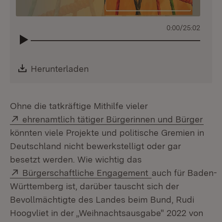
0:00
/
25:02
Download:
Herunterladen
(Öffnet in neuem Fenster)
Ohne die tatkräftige Mithilfe vieler
Extern:
(Öff
ehrenamtlich tätiger Bürgerinnen und Bürger
könnten viele Projekte und politische Gremien in
Deutschland nicht bewerkstelligt oder gar
besetzt werden. Wie wichtig das
Extern:
(Öffnet in neuem 
Bürgerschaftliche Engagement
auch für Baden-
Württemberg ist, darüber tauscht sich der
Bevollmächtigte des Landes beim Bund, Rudi
Hoogvliet in der „Weihnachtsausgabe" 2022 von