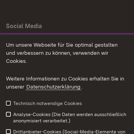
Social Media
Facebook
Um unsere Webseite für Sie optimal gestalten
und verbessern zu können, verwenden wir
Flickr
Cookies.
X / Twitter
Weitere Informationen zu Cookies erhalten Sie in
Youtube
unserer
Datenschutzerklärung
.
Zum 
Technisch notwendige Cookies
Impressum
Kontakt
Benutzungshinweise
Analyse-Cookies (Die Daten werden ausschließlich
Netiquette
anonymisiert verarbeitet.)
Barrierefreiheit
Datenschutz
Drittanbieter-Cookies (Social-Media-Elemente von
Cookies