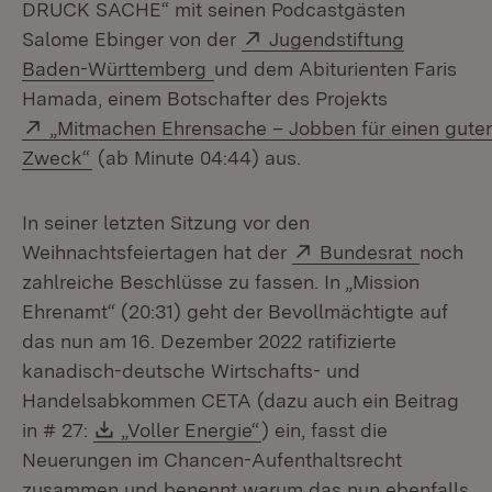
DRUCK SACHE“ mit seinen Podcastgästen
Extern:
Salome Ebinger von der
Jugendstiftung
(Öffnet in neuem Fenster)
Baden-Württemberg
und dem Abiturienten Faris
Hamada, einem Botschafter des Projekts
Extern:
„Mitmachen Ehrensache – Jobben für einen gute
(Öffnet in neuem Fenster)
Zweck“
(ab Minute 04:44) aus.
In seiner letzten Sitzung vor den
Extern:
(Öffnet 
Weihnachtsfeiertagen hat der
Bundesrat
noch
zahlreiche Beschlüsse zu fassen. In „Mission
Ehrenamt“ (20:31) geht der Bevollmächtigte auf
das nun am 16. Dezember 2022 ratifizierte
kanadisch-deutsche Wirtschafts- und
Handelsabkommen CETA (dazu auch ein Beitrag
Download:
(Öffnet in neuem Fenster)
in # 27:
„Voller Energie“
) ein, fasst die
Neuerungen im Chancen-Aufenthaltsrecht
zusammen und benennt warum das nun ebenfalls