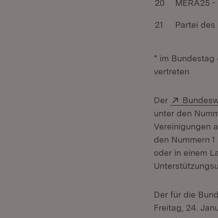
20
MERA25 - 
21
Partei des 
* im Bundestag 
vertreten
Extern:
Der
Bundesw
unter den Numme
Vereinigungen a
den Nummern 1 bi
oder in einem L
Unterstützungsu
Der für die Bu
Freitag, 24. Jan