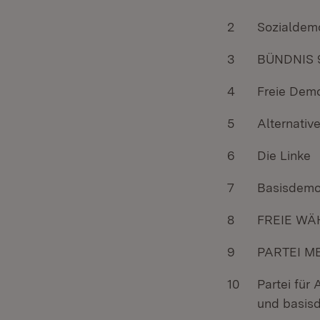
2
Sozialdemo
3
BÜNDNIS 
4
Freie Demo
5
Alternativ
6
Die Linke
7
Basisdemo
8
FREIE WÄ
9
PARTEI M
10
Partei für 
und basisd