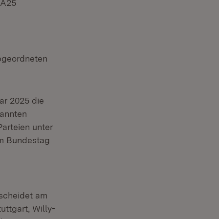
A25
Abgeordneten
uar 2025 die
nannten
Parteien unter
 im Bundestag
scheidet am
ttgart, Willy-