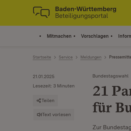
Zum Inhalt springen
Link zur Startseite
Mitmachen
Vorschlagen
Infor
Startseite
Service
Meldungen
Pressemitt
Bundestagswahl
21.01.2025
21 Pa
Lesezeit: 3 Minuten
Teilen
für B
Text vorlesen
Zur Bundestag