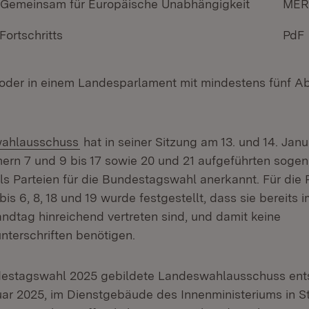
Gemeinsam für Europäische Unabhängigkeit
MER
Fortschritts
PdF
oder in einem Landesparlament mit mindestens fünf 
(Öffnet in neuem Fenster)
ahlausschuss
hat in seiner Sitzung am 13. und 14. Jan
rn 7 und 9 bis 17 sowie 20 und 21 aufgeführten soge
ls Parteien für die Bundestagswahl anerkannt. Für die 
s 6, 8, 18 und 19 wurde festgestellt, dass sie bereits
andtag hinreichend vertreten sind, und damit keine
nterschriften benötigen.
ndestagswahl 2025 gebildete Landeswahlausschuss ent
uar 2025, im Dienstgebäude des Innenministeriums in Stu