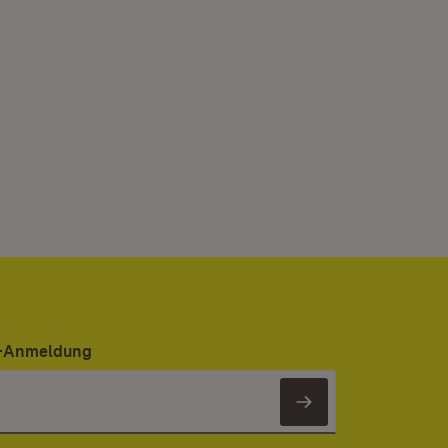
er-Anmeldung
Newsletter 