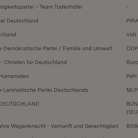
tigkeitspartei – Team Todenhöfer
-
tei Deutschland
PIR
schland
Volt
-Demokratische Partei / Familie und Umwelt
ÖDP
- Christen für Deutschland
Bünd
 Humanisten
PdH
h-Leninistische Partei Deutschlands
MLP
 DEUTSCHLAND
BÜN
DEU
hra Wagenknecht - Vernunft und Gerechtigkeit
BSW