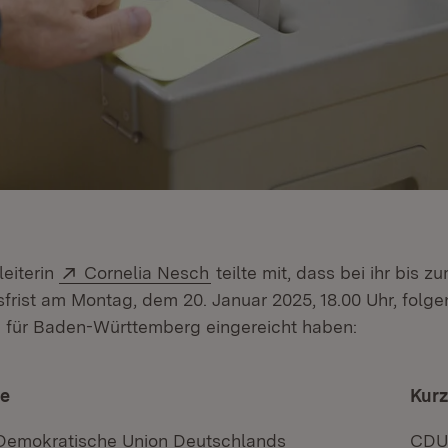
Extern:
(Öffnet in neuem Fenster)
eiterin
Cornelia Nesch
teilte mit, dass bei ihr bis z
frist am Montag, dem 20. Januar 2025, 18.00 Uhr, folge
e für Baden-Württemberg eingereicht haben:
me
Kur
 Demokratische Union Deutschlands
CDU