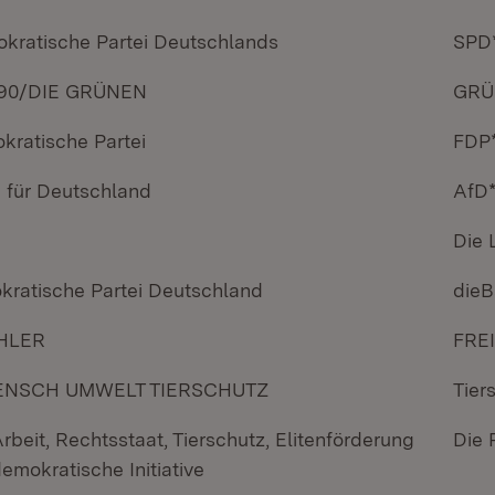
kratische Partei Deutschlands
SPD
90/DIE GRÜNEN
GRÜ
kratische Partei
FDP
e für Deutschland
AfD
Die 
kratische Partei Deutschland
dieB
HLER
FRE
ENSCH UMWELT TIERSCHUTZ
Tier
Arbeit, Rechtsstaat, Tierschutz, Elitenförderung
Die 
emokratische Initiative