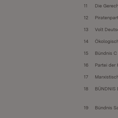
11
Die Gerech
12
Piratenpar
13
Volt Deut
14
Ökologisch
15
Bündnis C 
16
Partei der
17
Marxistisc
18
BÜNDNIS
19
Bündnis Sa