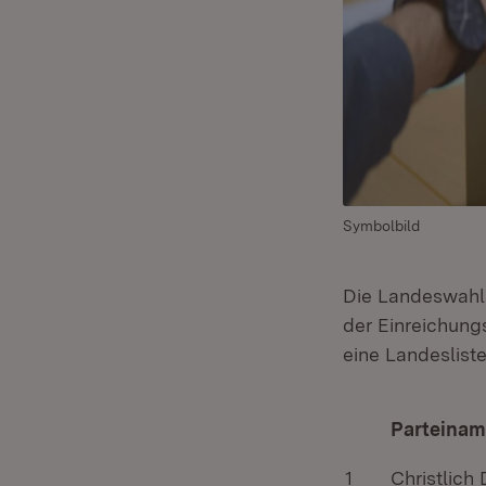
Symbolbild
Die Landeswahll
der Einreichungs
eine Landeslist
Parteina
1
Christlich