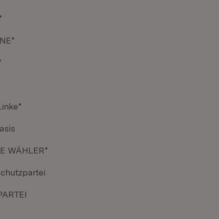
*
NE*
*
*
Linke*
asis
IE WÄHLER*
schutzpartei
PARTEI