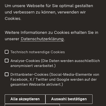
Um unsere Webseite für Sie optimal gestalten
und verbessern zu können, verwenden wir
Facebook
Cookies.
Flickr
Weitere Informationen zu Cookies erhalten Sie in
X / Twitter
unserer
Datenschutzerklärung
.
Youtube
Technisch notwendige Cookies
Zum 
Analyse-Cookies (Die Daten werden ausschließlich
Impressum
Kontakt
anonymisiert verarbeitet.)
Benutzungshinweise
Netiquette
Drittanbieter-Cookies (Social-Media-Elemente von
Barrierefreiheit
Datenschutz
Facebook, X / Twitter und Google werden auf der
gesamten Webseite aktiviert.)
Cookies
Alle akzeptieren
Auswahl bestätigen