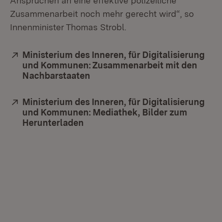
Ansprüchen an eine effektive polizeiliche
Zusammenarbeit noch mehr gerecht wird“, so
Innenminister Thomas Strobl.
Extern:
Ministerium des Inneren, für Digitalisierung
und Kommunen: Zusammenarbeit mit den
Nachbarstaaten
(Öffnet in neuem Fenster)
Extern:
Ministerium des Inneren, für Digitalisierung
und Kommunen: Mediathek, Bilder zum
Herunterladen
(Öffnet in neuem Fenster)