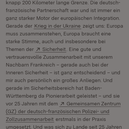
knapp 200 Kilometer lange Grenze. Die deutsch-
französische Partnerschaft war und ist immer ein
ganz starker Motor der europäischen Integration.
Gerade der
Krieg in der Ukraine
zeigt uns: Europa
muss zusammenstehen, Europa braucht eine
starke Stimme, auch und insbesondere bei
Extern:
(Öffnet in neuem Fenster)
Themen der
Sicherheit
. Eine gute und
vertrauensvolle Zusammenarbeit mit unserem
Nachbarn Frankreich – gerade auch bei der
Inneren Sicherheit – ist ganz entscheidend – und
mir auch persönlich ein großes Anliegen. Und
gerade im Sicherheitsbereich hat Baden-
Württemberg da Pionierarbeit geleistet – und sie
Extern:
vor 25 Jahren mit dem
Gemeinsamen Zentrum
(GZ) der deutsch-französischen Polizei- und
(Öffnet in neuem Fenster)
Zollzusammenarbeit
erstmals in der Praxis
umgesetzt. Und was sich zu Lande seit 25 Jahren