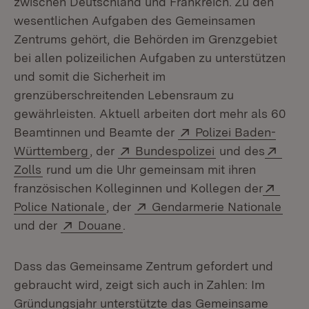
zwischen Deutschland und Frankreich. Zu den
wesentlichen Aufgaben des Gemeinsamen
Zentrums gehört, die Behörden im Grenzgebiet
bei allen polizeilichen Aufgaben zu unterstützen
und somit die Sicherheit im
grenzüberschreitenden Lebensraum zu
gewährleisten. Aktuell arbeiten dort mehr als 60
Extern:
Beamtinnen und Beamte der
Polizei Baden-
(Öffnet in neuem Fenster)
Extern:
(Öffnet in neuem
Exte
Württemberg
, der
Bundespolizei
und des
(Öffnet in neuem Fenster)
Zolls
rund um die Uhr gemeinsam mit ihren
Exter
französischen Kolleginnen und Kollegen der
(Öffnet in neuem Fenster)
Extern:
(Öff
Police Nationale
, der
Gendarmerie Nationale
Extern:
(Öffnet in neuem Fenster)
und der
Douane
.
Dass das Gemeinsame Zentrum gefordert und
gebraucht wird, zeigt sich auch in Zahlen: Im
Gründungsjahr unterstützte das Gemeinsame