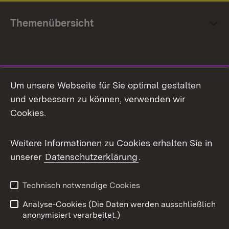
Themenübersicht
Social Media
Um unsere Webseite für Sie optimal gestalten
und verbessern zu können, verwenden wir
Facebook
Cookies.
Flickr
Weitere Informationen zu Cookies erhalten Sie in
X / Twitter
unserer
Datenschutzerklärung
.
Youtube
Technisch notwendige Cookies
Zum 
Analyse-Cookies (Die Daten werden ausschließlich
Impressum
Kontakt
anonymisiert verarbeitet.)
Benutzungshinweise
Netiquette