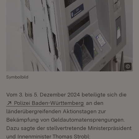
Symbolbild
Vom 3. bis 5. Dezember 2024 beteiligte sich die
Extern:
(Öffnet in neuem Fens
Polizei Baden-Württemberg
an den
länderübergreifenden Aktionstagen zur
Bekämpfung von Geldautomatensprengungen.
Dazu sagte der stellvertretende Ministerpräsident
und Innenminister Thomas Strobl: