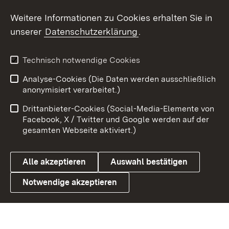
Weitere Informationen zu Cookies erhalten Sie in
X / Twitter
unserer
Datenschutzerklärung
.
Youtube
Technisch notwendige Cookies
Zum 
Analyse-Cookies (Die Daten werden ausschließlich
Impressum
Kontakt
anonymisiert verarbeitet.)
Benutzungshinweise
Netiquette
Drittanbieter-Cookies (Social-Media-Elemente von
Barrierefreiheit
Datenschutz
Facebook, X / Twitter und Google werden auf der
gesamten Webseite aktiviert.)
Cookies
Alle akzeptieren
Auswahl bestätigen
Notwendige akzeptieren
Link zum Landesportal