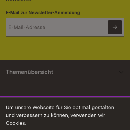
E-Mail zur Newsletter-Anmeldung
News
Themenübersicht
Social Media
Um unsere Webseite für Sie optimal gestalten
und verbessern zu können, verwenden wir
Facebook
Cookies.
Flickr