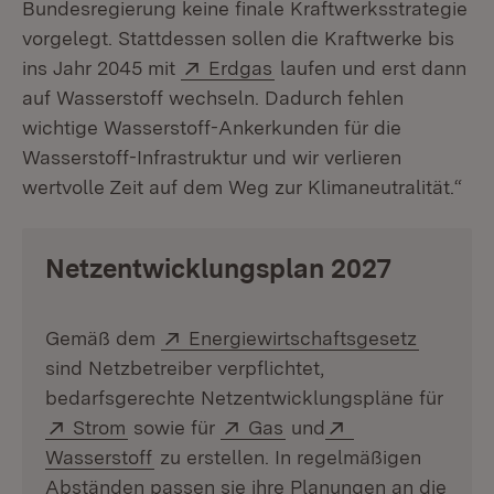
Bundesregierung keine finale Kraftwerksstrategie
vorgelegt. Stattdessen sollen die Kraftwerke bis
Extern:
(Öffnet in neuem Fenste
ins Jahr 2045 mit
Erdgas
laufen und erst dann
auf Wasserstoff wechseln. Dadurch fehlen
wichtige Wasserstoff-Ankerkunden für die
Wasserstoff-Infrastruktur und wir verlieren
wertvolle Zeit auf dem Weg zur Klimaneutralität.“
Netzentwicklungsplan 2027
Extern:
(Öffnet 
Gemäß dem
Energiewirtschaftsgesetz
sind Netzbetreiber verpflichtet,
bedarfsgerechte Netzentwicklungspläne für
Extern:
(Öffnet in neuem Fenster)
Extern:
(Öffnet in neuem Fenst
Extern:
Strom
sowie für
Gas
und
(Öffnet in neuem Fenster)
Wasserstoff
zu erstellen. In regelmäßigen
Abständen passen sie ihre Planungen an die