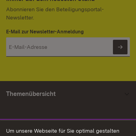
Abonnieren Sie den Beteiligungsportal-
Newsletter.
E-Mail zur Newsletter-Anmeldung
News
Themenübersicht
Social Media
Um unsere Webseite für Sie optimal gestalten