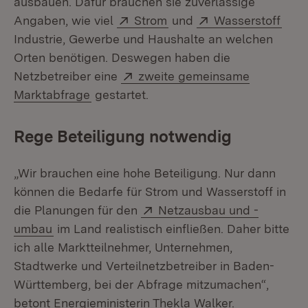
ausbauen. Dafür brauchen sie zuverlässige
Extern:
(Öffnet in neuem Fenster
Extern:
(Öff
Angaben, wie viel
Strom
und
Wasserstoff
Industrie, Gewerbe und Haushalte an welchen
Orten benötigen. Deswegen haben die
Extern:
Netzbetreiber eine
zweite gemeinsame
(Öffnet in neuem Fenster)
Marktabfrage
gestartet.
Rege Beteiligung notwendig
„Wir brauchen eine hohe Beteiligung. Nur dann
können die Bedarfe für Strom und Wasserstoff in
Extern:
die Planungen für den
Netzausbau und -
(Öffnet in neuem Fenster)
umbau
im Land realistisch einfließen. Daher bitte
ich alle Marktteilnehmer, Unternehmen,
Stadtwerke und Verteilnetzbetreiber in Baden-
Württemberg, bei der Abfrage mitzumachen“,
betont Energieministerin Thekla Walker.