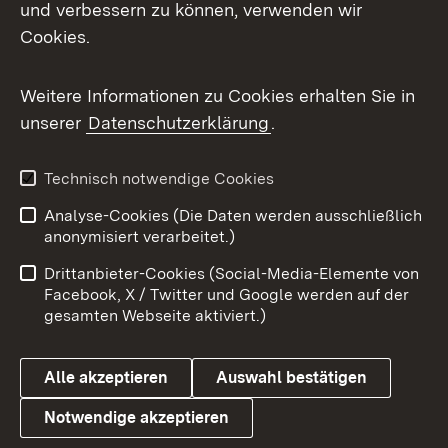
und verbessern zu können, verwenden wir
Facebook
Cookies.
Flickr
Weitere Informationen zu Cookies erhalten Sie in
X / Twitter
unserer
Datenschutzerklärung
.
Youtube
Technisch notwendige Cookies
Zum 
Analyse-Cookies (Die Daten werden ausschließlich
Impressum
Kontakt
anonymisiert verarbeitet.)
Benutzungshinweise
Netiquette
Drittanbieter-Cookies (Social-Media-Elemente von
Barrierefreiheit
Datenschutz
Facebook, X / Twitter und Google werden auf der
gesamten Webseite aktiviert.)
Cookies
Alle akzeptieren
Auswahl bestätigen
Notwendige akzeptieren
Link zum Landesportal