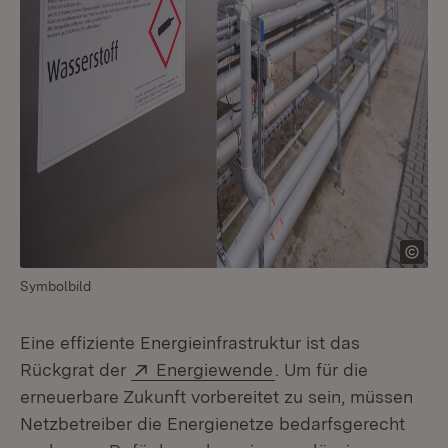
Symbolbild
Eine effiziente Energieinfrastruktur ist das
Extern:
(Öffnet in neuem Fen
Rückgrat der
Energiewende
. Um für die
erneuerbare Zukunft vorbereitet zu sein, müssen
Netzbetreiber die Energienetze bedarfsgerecht