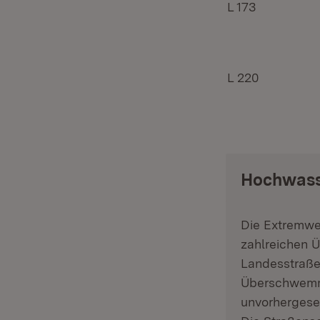
L 173
L 220
Hochwass
Die Extremwe
zahlreichen
Landesstraßen
Überschwemmu
unvorhergese