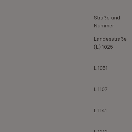
Straße und
Nummer
Landesstraße
(L) 1025
L 1051
L 1107
L 1141
L 1212