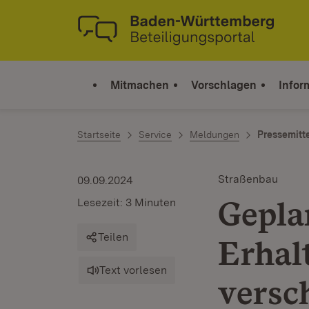
Zum Inhalt springen
Link zur Startseite
Mitmachen
Vorschlagen
Infor
Startseite
Service
Meldungen
Pressemitt
Straßenbau
09.09.2024
Gepla
Lesezeit: 3 Minuten
Teilen
Erha
Text vorlesen
versc