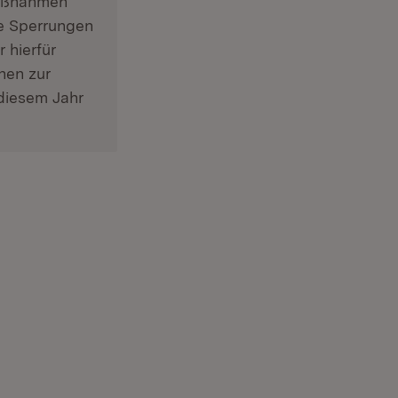
maßnahmen
ie Sperrungen
 hierfür
onen zur
diesem Jahr