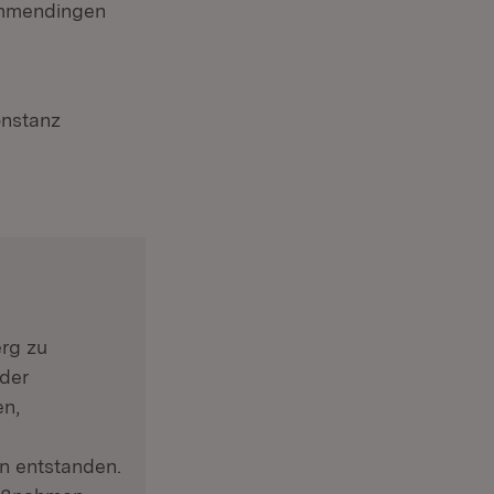
mmendingen
nstanz
rg zu
der
en,
n entstanden.