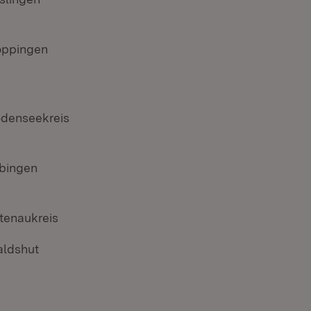
ppingen
denseekreis
bingen
tenaukreis
ldshut