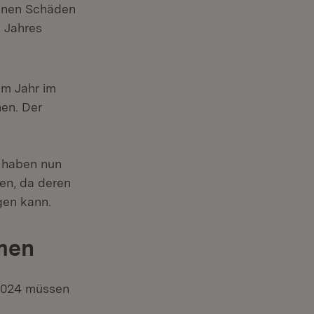
denen Schäden
s Jahres
em Jahr im
en. Der
 haben nun
en, da deren
gen kann.
men
2024 müssen