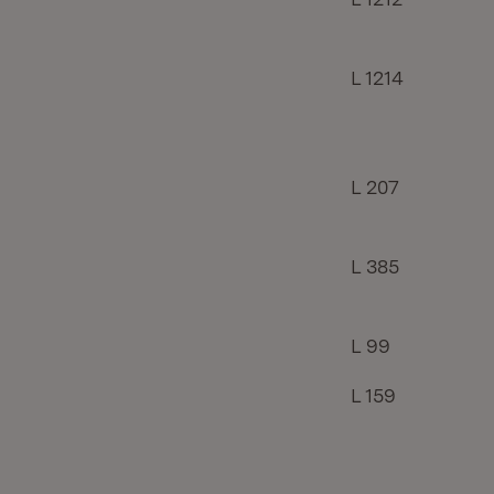
L 1214
L 207
L 385
L 99
L 159