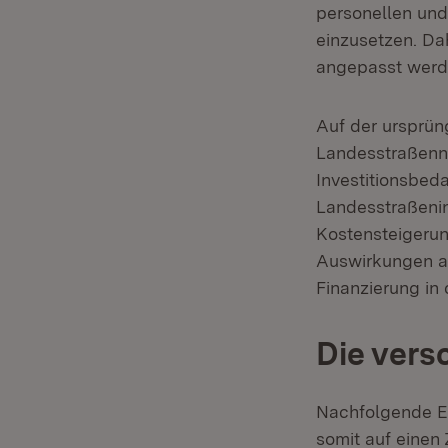
personellen und
einzusetzen. Da
angepasst werde
Auf der ursprün
Landesstraßenn
Investitionsbed
Landesstraßeni
Kostensteigeru
Auswirkungen a
Finanzierung in
Die ver
Nachfolgende 
somit auf einen