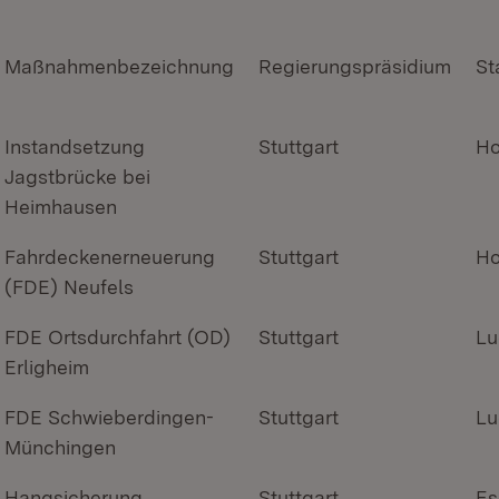
Maßnahmenbezeichnung
Regierungspräsidium
St
Instandsetzung
Stuttgart
Ho
Jagstbrücke bei
Heimhausen
Fahrdeckenerneuerung
Stuttgart
Ho
(FDE) Neufels
FDE Ortsdurchfahrt (OD)
Stuttgart
Lu
Erligheim
FDE Schwieberdingen-
Stuttgart
Lu
Münchingen
Hangsicherung
Stuttgart
Es