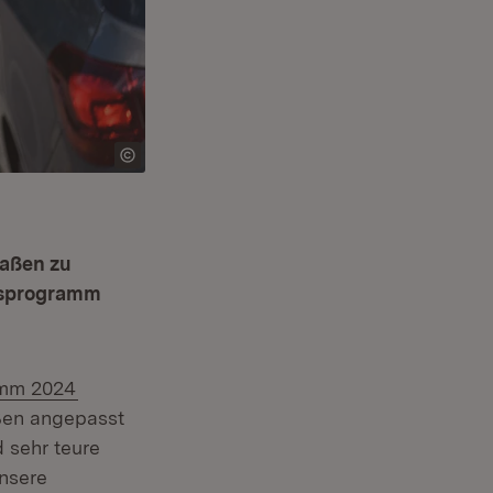
raßen zu
gsprogramm
amm 2024
ßen angepasst
 sehr teure
unsere