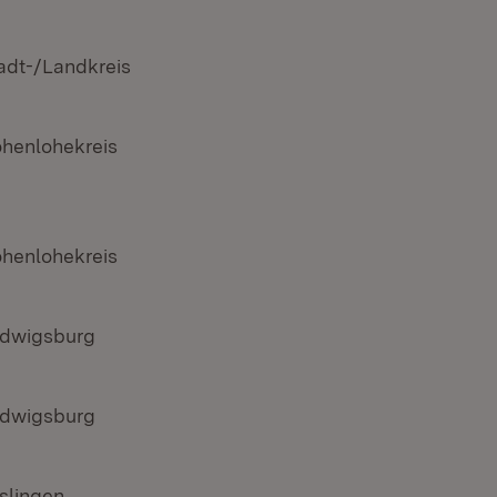
adt-/Landkreis
henlohekreis
henlohekreis
dwigsburg
dwigsburg
slingen