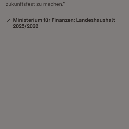
zukunftsfest zu machen.“
Extern:
Ministerium für Finanzen: Landeshaushalt
2025/2026
(Öffnet in neuem Fenster)