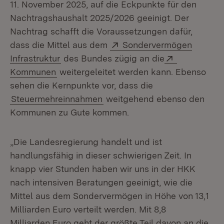
11. November 2025, auf die Eckpunkte für den
Nachtragshaushalt 2025/2026 geeinigt. Der
Nachtrag schafft die Voraussetzungen dafür,
Extern:
dass die Mittel aus dem
Sondervermögen
(Öffnet in neuem Fenster)
Extern:
Infrastruktur
des Bundes zügig an die
(Öffnet in neuem Fenster)
Kommunen
weitergeleitet werden kann. Ebenso
sehen die Kernpunkte vor, dass die
Steuermehreinnahmen
weitgehend ebenso den
Kommunen zu Gute kommen.
„Die Landesregierung handelt und ist
handlungsfähig in dieser schwierigen Zeit. In
knapp vier Stunden haben wir uns in der HKK
nach intensiven Beratungen geeinigt, wie die
Mittel aus dem Sondervermögen in Höhe von 13,1
Milliarden Euro verteilt werden. Mit 8,8
Milliarden Euro geht der größte Teil davon an die