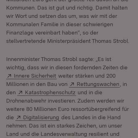
Kommunen. Das ist gut und richtig. Damit halten
wir Wort und setzen das um, was wir mit der
Kommunalen Familie in dieser schwierigen
Finanzlage vereinbart haben“, so der
stellvertretende Ministerpräsident Thomas Strobl.
Innenminister Thomas Strobl sagte: „Es ist
wichtig, dass wir in diesen fordernden Zeiten die
Extern:
(Öffnet in neuem Fenster)
Innere Sicherheit
weiter stärken und 200
Extern:
(Öffnet
Millionen in den Bau von
Rettungswachen
, in
Extern:
(Öffnet in neuem Fenster
den
Katastrophenschutz
und in die
Drohnenabwehr investieren. Zudem werden wir
weitere 80 Millionen Euro ressortübergreifend für
Extern:
(Öffnet in neuem Fenster)
die
Digitalisierung
des Landes in die Hand
nehmen. Das ist ein starkes Zeichen, um unser
Land und die Landesverwaltung resilient und