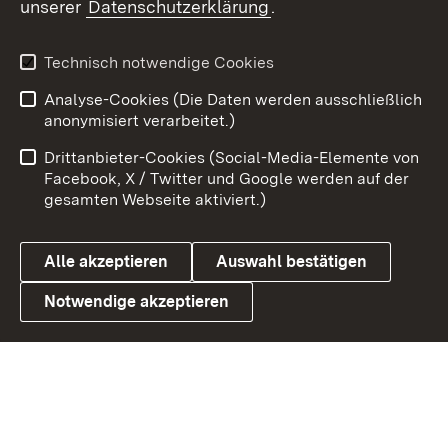
unserer
Datenschutzerklärung
.
Youtube
Technisch notwendige Cookies
Zum 
Analyse-Cookies (Die Daten werden ausschließlich
Impressum
Kontakt
anonymisiert verarbeitet.)
Benutzungshinweise
Netiquette
Drittanbieter-Cookies (Social-Media-Elemente von
Barrierefreiheit
Datenschutz
Facebook, X / Twitter und Google werden auf der
gesamten Webseite aktiviert.)
Cookies
Alle akzeptieren
Auswahl bestätigen
Notwendige akzeptieren
Link zum Landesportal