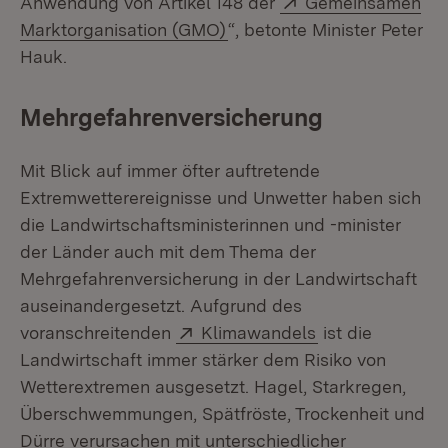
Anwendung von Artikel 148 der
Gemeinsamen
(Öffnet in neuem Fenster)
Marktorganisation (GMO)
“, betonte Minister Peter
Hauk.
Mehrgefahrenversicherung
Mit Blick auf immer öfter auftretende
Extremwetterereignisse und Unwetter haben sich
die Landwirtschaftsministerinnen und -minister
der Länder auch mit dem Thema der
Mehrgefahrenversicherung in der Landwirtschaft
auseinandergesetzt. Aufgrund des
Extern:
(Öffnet in neue
voranschreitenden
Klimawandels
ist die
Landwirtschaft immer stärker dem Risiko von
Wetterextremen ausgesetzt. Hagel, Starkregen,
Überschwemmungen, Spätfröste, Trockenheit und
Dürre verursachen mit unterschiedlicher