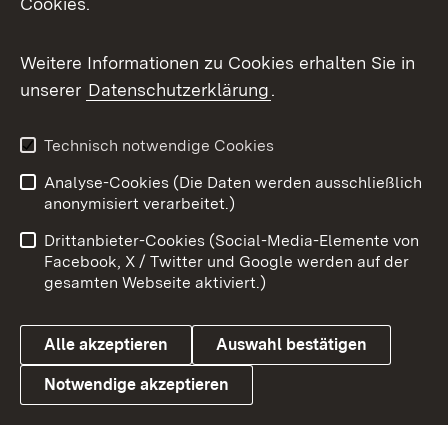
Cookies.
Flickr
Weitere Informationen zu Cookies erhalten Sie in
X / Twitter
unserer
Datenschutzerklärung
.
Youtube
Technisch notwendige Cookies
Zum 
Analyse-Cookies (Die Daten werden ausschließlich
Impressum
Kontakt
anonymisiert verarbeitet.)
Benutzungshinweise
Netiquette
Drittanbieter-Cookies (Social-Media-Elemente von
Barrierefreiheit
Datenschutz
Facebook, X / Twitter und Google werden auf der
gesamten Webseite aktiviert.)
Cookies
Alle akzeptieren
Auswahl bestätigen
Notwendige akzeptieren
Link zum Landesportal