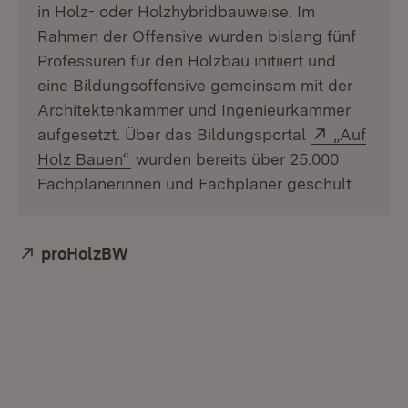
in Holz- oder Holzhybridbauweise. Im
Rahmen der Offensive wurden bislang fünf
Professuren für den Holzbau initiiert und
eine Bildungsoffensive gemeinsam mit der
Architektenkammer und Ingenieurkammer
Extern:
aufgesetzt. Über das Bildungsportal
„Auf
(Öffnet in neuem Fenster)
Holz Bauen“
wurden bereits über 25.000
Fachplanerinnen und Fachplaner geschult.
Extern:
proHolzBW
(Öffnet in neuem Fenster)