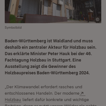
Symbolbild
Baden-Württemberg ist Waldland und muss
deshalb ein zentraler Akteur für Holzbau sein.
Das erklärte Minister Peter Hauk bei der 46.
Fachtagung Holzbau in Stuttgart. Eine
Ausstellung zeigt die Gewinner des
Holzbaupreises Baden-Württemberg 2024.
„Der Klimawandel erfordert rasches und
Extern:
entschlossenes Handeln. Der moderne
(Öffnet in neuem Fenster)
Holzbau
liefert dafür konkrete und wichtige
Beiträge, denn er nutzt unsere Wälder als echte