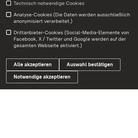
Technisch notwendige Cookies
Zum 
Analyse-Cookies (Die Daten werden ausschließlich
Impressum
Kontakt
anonymisiert verarbeitet.)
Benutzungshinweise
Netiquette
Drittanbieter-Cookies (Social-Media-Elemente von
Barrierefreiheit
Datenschutz
Facebook, X / Twitter und Google werden auf der
gesamten Webseite aktiviert.)
Cookies
Alle akzeptieren
Auswahl bestätigen
Notwendige akzeptieren
Link zum Landesportal