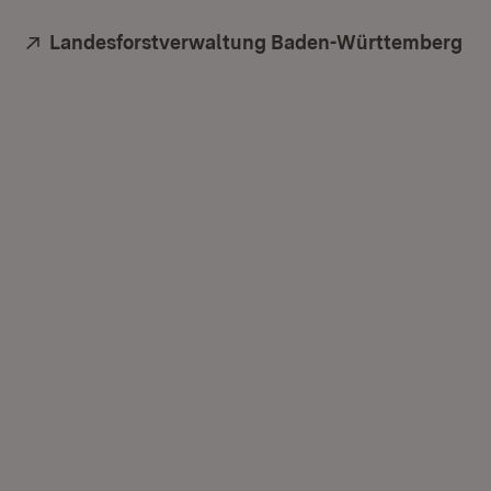
Extern:
Landesforstverwaltung Baden-Württemberg
(Ö