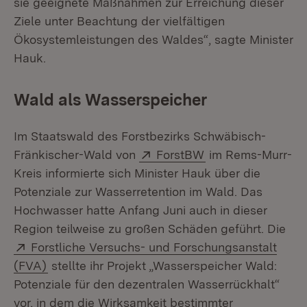
sie geeignete Maßnahmen zur Erreichung dieser
Ziele unter Beachtung der vielfältigen
Ökosystemleistungen des Waldes“, sagte Minister
Hauk.
Wald als Wasserspeicher
Im Staatswald des Forstbezirks Schwäbisch-
Extern:
(Öffnet in neuem 
Fränkischer-Wald von
ForstBW
im Rems-Murr-
Kreis informierte sich Minister Hauk über die
Potenziale zur Wasserretention im Wald. Das
Hochwasser hatte Anfang Juni auch in dieser
Region teilweise zu großen Schäden geführt. Die
Extern:
Forstliche Versuchs- und Forschungsanstalt
(Öffnet in neuem Fenster)
(FVA)
stellte ihr Projekt „Wasserspeicher Wald:
Potenziale für den dezentralen Wasserrückhalt“
vor, in dem die Wirksamkeit bestimmter