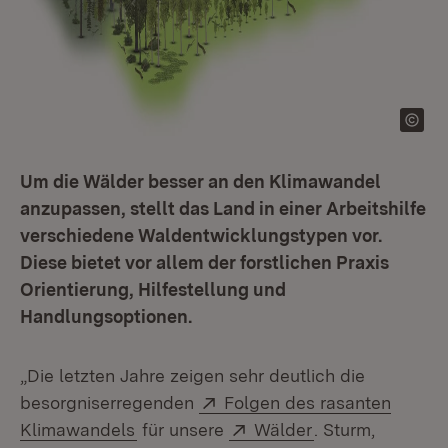
Um die Wälder besser an den Klimawandel
anzupassen, stellt das Land in einer Arbeitshilfe
verschiedene Waldentwicklungstypen vor.
Diese bietet vor allem der forstlichen Praxis
Orientierung, Hilfestellung und
Handlungsoptionen.
„Die letzten Jahre zeigen sehr deutlich die
Extern:
besorgniserregenden
Folgen des rasanten
(Öffnet in neuem Fenster)
Extern:
(Öffnet in neuem
Klimawandels
für unsere
Wälder
. Sturm,