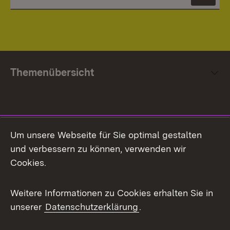
News
Themenübersicht
Social Media
Um unsere Webseite für Sie optimal gestalten
und verbessern zu können, verwenden wir
Facebook
Cookies.
Flickr
Weitere Informationen zu Cookies erhalten Sie in
X / Twitter
unserer
Datenschutzerklärung
.
Youtube