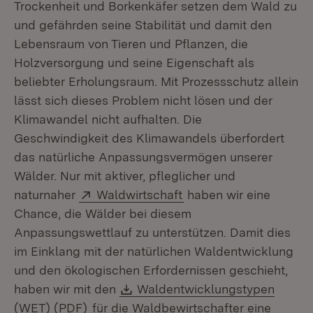
Trockenheit und Borkenkäfer setzen dem Wald zu
und gefährden seine Stabilität und damit den
Lebensraum von Tieren und Pflanzen, die
Holzversorgung und seine Eigenschaft als
beliebter Erholungsraum. Mit Prozessschutz allein
lässt sich dieses Problem nicht lösen und der
Klimawandel nicht aufhalten. Die
Geschwindigkeit des Klimawandels überfordert
das natürliche Anpassungsvermögen unserer
Wälder. Nur mit aktiver, pfleglicher und
Extern:
(Öffnet in neuem Fenst
naturnaher
Waldwirtschaft
haben wir eine
Chance, die Wälder bei diesem
Anpassungswettlauf zu unterstützen. Damit dies
im Einklang mit der natürlichen Waldentwicklung
und den ökologischen Erfordernissen geschieht,
Download:
haben wir mit den
Waldentwicklungstypen
(Öffnet in neuem Fenster)
(WET) (PDF)
für die Waldbewirtschafter eine