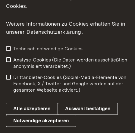
Cookies.
Flickr
Weitere Informationen zu Cookies erhalten Sie in
X / Twitter
unserer
Datenschutzerklärung
.
Youtube
Technisch notwendige Cookies
Zum 
Analyse-Cookies (Die Daten werden ausschließlich
Impressum
Kontakt
anonymisiert verarbeitet.)
Benutzungshinweise
Netiquette
Drittanbieter-Cookies (Social-Media-Elemente von
Barrierefreiheit
Datenschutz
Facebook, X / Twitter und Google werden auf der
gesamten Webseite aktiviert.)
Cookies
Alle akzeptieren
Auswahl bestätigen
Notwendige akzeptieren
Link zum Landesportal