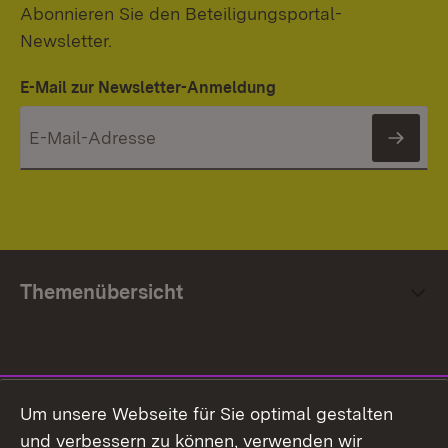
Abonnieren Sie den Beteiligungsportal-
Newsletter.
E-Mail zur Newsletter-Anmeldung
News
Themenübersicht
Social Media
Um unsere Webseite für Sie optimal gestalten
und verbessern zu können, verwenden wir
Facebook