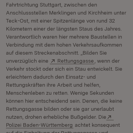
Fahrtrichtung Stuttgart, zwischen den
Anschlussstellen Merklingen und Kirchheim unter
Teck-Ost, mit einer Spitzenlänge von rund 32
Kilometern einer der längsten Staus des Jahres.
Verantwortlich waren hier mehrere Baustellen in
Verbindung mit dem hohen Verkehrsaufkommen
auf diesem Streckenabschnitt. „Bilden Sie
Extern:
(Öffnet in neue
unverzüglich eine
Rettungsgasse
, wenn der
Verkehr stockt oder sich ein Stau entwickelt. Sie
erleichtern dadurch den Einsatz- und
Rettungskräften ihre Arbeit und helfen,
Menschenleben zu retten. Wenige Sekunden
können hier entscheidend sein. Denen, die keine
Rettungsgasse bilden oder sie gar unerlaubt
Extern:
nutzen, drohen erhebliche Bußgelder. Die
(Öffnet in neuem Fenster
Polizei Baden-Württemberg
achtet konsequent
auf die Einhaltung der Rettungsgasse und