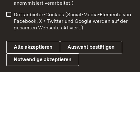
anonymisiert verarbeitet.)
Benutzungshinweise
Netiquette
Drittanbieter-Cookies (Social-Media-Elemente von
Barrierefreiheit
Datenschutz
Facebook, X / Twitter und Google werden auf der
gesamten Webseite aktiviert.)
Cookies
Alle akzeptieren
Auswahl bestätigen
Notwendige akzeptieren
Link zum Landesportal