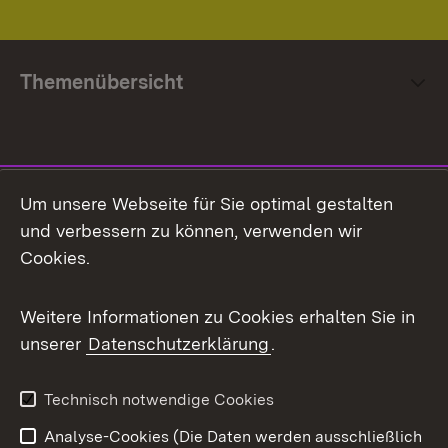
Themenübersicht
Social Media
Um unsere Webseite für Sie optimal gestalten
und verbessern zu können, verwenden wir
Facebook
Cookies.
Flickr
Weitere Informationen zu Cookies erhalten Sie in
X / Twitter
unserer
Datenschutzerklärung
.
Youtube
Technisch notwendige Cookies
Zum 
Analyse-Cookies (Die Daten werden ausschließlich
Impressum
Kontakt