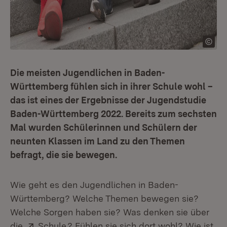
Die meisten Jugendlichen in Baden-
Württemberg fühlen sich in ihrer Schule wohl –
das ist eines der Ergebnisse der Jugendstudie
Baden-Württemberg 2022. Bereits zum sechsten
Mal wurden Schülerinnen und Schülern der
neunten Klassen im Land zu den Themen
befragt, die sie bewegen.
Wie geht es den Jugendlichen in Baden-
Württemberg? Welche Themen bewegen sie?
Welche Sorgen haben sie? Was denken sie über
Extern:
(Öffnet in neuem Fenster)
die
Schule
? Fühlen sie sich dort wohl? Wie ist