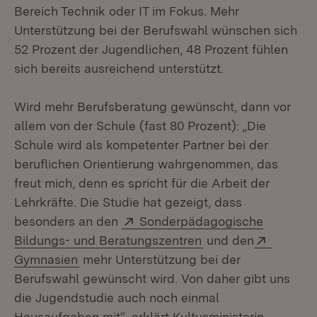
Bereich Technik oder IT im Fokus. Mehr
Unterstützung bei der Berufswahl wünschen sich
52 Prozent der Jugendlichen, 48 Prozent fühlen
sich bereits ausreichend unterstützt.
Wird mehr Berufsberatung gewünscht, dann vor
allem von der Schule (fast 80 Prozent): „Die
Schule wird als kompetenter Partner bei der
beruflichen Orientierung wahrgenommen, das
freut mich, denn es spricht für die Arbeit der
Lehrkräfte. Die Studie hat gezeigt, dass
Extern:
besonders an den
Sonderpädagogische
(Öffnet in neuem Fe
Extern:
Bildungs- und Beratungszentren
und den
(Öffnet in neuem Fenster)
Gymnasien
mehr Unterstützung bei der
Berufswahl gewünscht wird. Von daher gibt uns
die Jugendstudie auch noch einmal
Hausaufgaben mit“, erklärt Kultusministerin