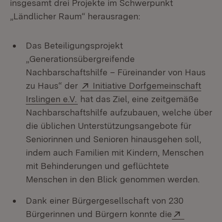
insgesamt drei Projekte im Schwerpunkt
„Ländlicher Raum“ herausragen:
Das Beteiligungsprojekt
„Generationsübergreifende
Nachbarschaftshilfe – Füreinander von Haus
Extern:
zu Haus“ der
Initiative Dorfgemeinschaft
(Öffnet in neuem Fenster)
Irslingen e.V.
hat das Ziel, eine zeitgemäße
Nachbarschaftshilfe aufzubauen, welche über
die üblichen Unterstützungsangebote für
Seniorinnen und Senioren hinausgehen soll,
indem auch Familien mit Kindern, Menschen
mit Behinderungen und geflüchtete
Menschen in den Blick genommen werden.
Dank einer Bürgergesellschaft von 230
Extern:
Bürgerinnen und Bürgern konnte die