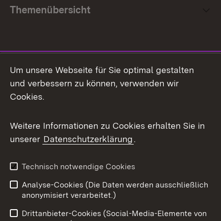
Themenübersicht
Social Media
Um unsere Webseite für Sie optimal gestalten
und verbessern zu können, verwenden wir
Facebook
Cookies.
Flickr
Weitere Informationen zu Cookies erhalten Sie in
X / Twitter
unserer
Datenschutzerklärung
.
Youtube
Technisch notwendige Cookies
Zum 
Analyse-Cookies (Die Daten werden ausschließlich
Impressum
Kontakt
anonymisiert verarbeitet.)
Benutzungshinweise
Netiquette
Drittanbieter-Cookies (Social-Media-Elemente von
Barrierefreiheit
Datenschutz