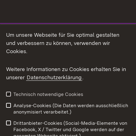
Social Media
Um unsere Webseite für Sie optimal gestalten
und verbessern zu können, verwenden wir
Facebook
Cookies.
Flickr
Weitere Informationen zu Cookies erhalten Sie in
X / Twitter
unserer
Datenschutzerklärung
.
Youtube
Technisch notwendige Cookies
Zum 
Analyse-Cookies (Die Daten werden ausschließlich
Impressum
Kontakt
anonymisiert verarbeitet.)
Benutzungshinweise
Netiquette
Drittanbieter-Cookies (Social-Media-Elemente von
Barrierefreiheit
Datenschutz
Facebook, X / Twitter und Google werden auf der
gesamten Webseite aktiviert.)