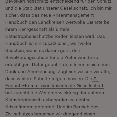
(Öffnet in neuem Fenster)
Bevölkerungsschutz
entscheidend für den Schutz
und die Stabilität unserer Gesellschaft. Ich bin mir
sicher, dass das neue Krisenmanagement-
Handbuch den Landkreisen wertvolle Dienste bei
ihrem Kerngeschäft als untere
Katastrophenschutzbehörden leisten wird. Das
Handbuch ist ein zusätzlicher, wertvoller
Baustein, wenn es darum geht, den
Bevölkerungsschutz für die Zeitenwende zu
ertüchtigen. Dafür gebührt dem Innenministerium
Dank und Anerkennung. Zugleich wissen wir alle,
Extern:
dass weitere Schritte folgen müssen. Die
(Öffne
Enquete-Kommission krisenfeste Gesellschaft
hat zurecht die Weiterentwicklung der unteren
Katastrophenschutzbehörden zu echten
Krisenämtern gefordert. Und im Bereich des
Zivilschutzes brauchen wir dringend einen