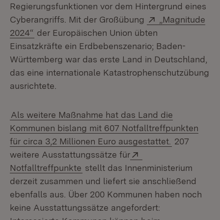
Regierungsfunktionen vor dem Hintergrund eines
Extern:
Cyberangriffs. Mit der Großübung
„Magnitude
(Öffnet in neuem Fenster)
2024“
der Europäischen Union übten
Einsatzkräfte ein Erdbebenszenario; Baden-
Württemberg war das erste Land in Deutschland,
das eine internationale Katastrophenschutzübung
ausrichtete.
Als weitere Maßnahme hat das Land die
Kommunen bislang mit 607 Notfalltreffpunkten
für circa 3,2 Millionen Euro ausgestattet.
207
Extern:
weitere Ausstattungssätze für
(Öffnet in neuem Fenster)
Notfalltreffpunkte
stellt das Innenministerium
derzeit zusammen und liefert sie anschließend
ebenfalls aus. Über 200 Kommunen haben noch
keine Ausstattungssätze angefordert: