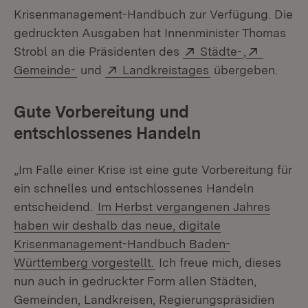
Krisenmanagement-Handbuch zur Verfügung. Die
gedruckten Ausgaben hat Innenminister Thomas
Extern:
(Öffnet in 
Extern:
Strobl an die Präsidenten des
Städte-
,
(Öffnet in neuem Fenster)
Extern:
(Öffnet in neuem 
Gemeinde-
und
Landkreistages
übergeben.
Gute Vorbereitung und
entschlossenes Handeln
„Im Falle einer Krise ist eine gute Vorbereitung für
ein schnelles und entschlossenes Handeln
entscheidend.
Im Herbst vergangenen Jahres
haben wir deshalb das neue, digitale
Krisenmanagement-Handbuch Baden-
Württemberg vorgestellt.
Ich freue mich, dieses
nun auch in gedruckter Form allen Städten,
Gemeinden, Landkreisen, Regierungspräsidien