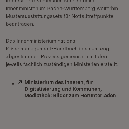
Interessierte Kommunen können beim
Innenministerium Baden-Württemberg weiterhin
Musterausstattungssets für Notfalltreffpunkte
beantragen.
Das Innenministerium hat das
Krisenmanagement-Handbuch in einem eng
abgestimmten Prozess gemeinsam mit den
jeweils fachlich zuständigen Ministerien erstellt.
Extern:
Ministerium des Inneren, für
Digitalisierung und Kommunen,
Mediathek: Bilder zum Herunterladen
(Öffn