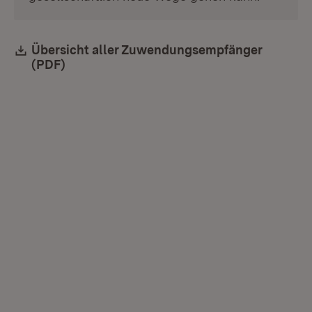
Download:
Übersicht aller Zuwendungsempfänger
(PDF)
(Öffnet in neuem Fenster)