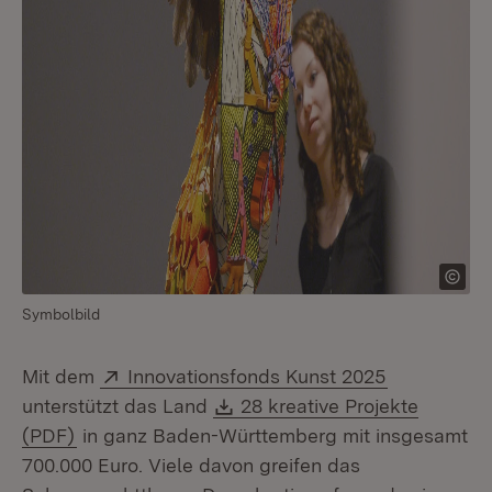
Symbolbild
Extern:
(Öffnet in 
Mit dem
Innovationsfonds Kunst 2025
Download:
unterstützt das Land
28 kreative Projekte
(Öffnet in neuem Fenster)
(PDF)
in ganz Baden-Württemberg mit insgesamt
700.000 Euro. Viele davon greifen das