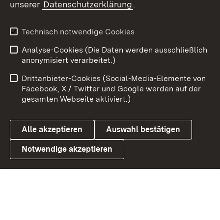
unserer
Datenschutzerklärung
.
Youtube
Technisch notwendige Cookies
Zum 
Analyse-Cookies (Die Daten werden ausschließlich
Impressum
Kontakt
anonymisiert verarbeitet.)
Benutzungshinweise
Netiquette
Drittanbieter-Cookies (Social-Media-Elemente von
Barrierefreiheit
Datenschutz
Facebook, X / Twitter und Google werden auf der
gesamten Webseite aktiviert.)
Cookies
Alle akzeptieren
Auswahl bestätigen
Notwendige akzeptieren
Link zum Landesportal